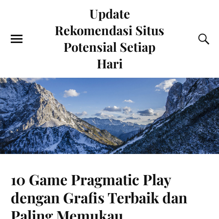
Update
Rekomendasi Situs
Potensial Setiap
Hari
10 Game Pragmatic Play
dengan Grafis Terbaik dan
Paling Memukau.