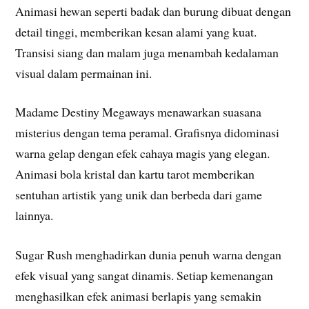
Animasi hewan seperti badak dan burung dibuat dengan
detail tinggi, memberikan kesan alami yang kuat.
Transisi siang dan malam juga menambah kedalaman
visual dalam permainan ini.
Madame Destiny Megaways menawarkan suasana
misterius dengan tema peramal. Grafisnya didominasi
warna gelap dengan efek cahaya magis yang elegan.
Animasi bola kristal dan kartu tarot memberikan
sentuhan artistik yang unik dan berbeda dari game
lainnya.
Sugar Rush menghadirkan dunia penuh warna dengan
efek visual yang sangat dinamis. Setiap kemenangan
menghasilkan efek animasi berlapis yang semakin