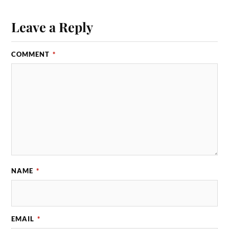
Leave a Reply
COMMENT
*
NAME
*
EMAIL
*