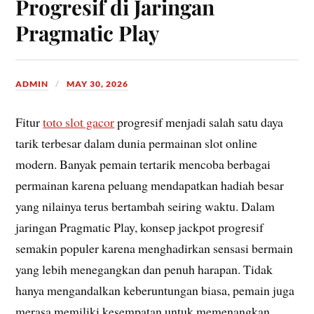
Progresif di Jaringan
Pragmatic Play
ADMIN
MAY 30, 2026
Fitur
toto slot gacor
progresif menjadi salah satu daya
tarik terbesar dalam dunia permainan slot online
modern. Banyak pemain tertarik mencoba berbagai
permainan karena peluang mendapatkan hadiah besar
yang nilainya terus bertambah seiring waktu. Dalam
jaringan Pragmatic Play, konsep jackpot progresif
semakin populer karena menghadirkan sensasi bermain
yang lebih menegangkan dan penuh harapan. Tidak
hanya mengandalkan keberuntungan biasa, pemain juga
merasa memiliki kesempatan untuk memenangkan