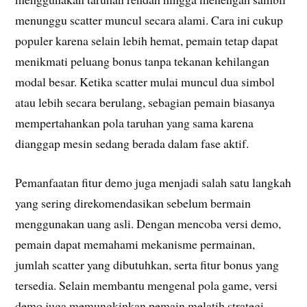
menunggu scatter muncul secara alami. Cara ini cukup
populer karena selain lebih hemat, pemain tetap dapat
menikmati peluang bonus tanpa tekanan kehilangan
modal besar. Ketika scatter mulai muncul dua simbol
atau lebih secara berulang, sebagian pemain biasanya
mempertahankan pola taruhan yang sama karena
dianggap mesin sedang berada dalam fase aktif.
Pemanfaatan fitur demo juga menjadi salah satu langkah
yang sering direkomendasikan sebelum bermain
menggunakan uang asli. Dengan mencoba versi demo,
pemain dapat memahami mekanisme permainan,
jumlah scatter yang dibutuhkan, serta fitur bonus yang
tersedia. Selain membantu mengenal pola game, versi
demo juga memungkinkan pemain melatih strategi