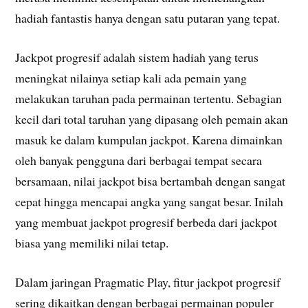
hadiah fantastis hanya dengan satu putaran yang tepat.
Jackpot progresif adalah sistem hadiah yang terus
meningkat nilainya setiap kali ada pemain yang
melakukan taruhan pada permainan tertentu. Sebagian
kecil dari total taruhan yang dipasang oleh pemain akan
masuk ke dalam kumpulan jackpot. Karena dimainkan
oleh banyak pengguna dari berbagai tempat secara
bersamaan, nilai jackpot bisa bertambah dengan sangat
cepat hingga mencapai angka yang sangat besar. Inilah
yang membuat jackpot progresif berbeda dari jackpot
biasa yang memiliki nilai tetap.
Dalam jaringan Pragmatic Play, fitur jackpot progresif
sering dikaitkan dengan berbagai permainan populer