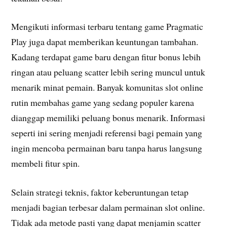
Mengikuti informasi terbaru tentang game Pragmatic
Play juga dapat memberikan keuntungan tambahan.
Kadang terdapat game baru dengan fitur bonus lebih
ringan atau peluang scatter lebih sering muncul untuk
menarik minat pemain. Banyak komunitas slot online
rutin membahas game yang sedang populer karena
dianggap memiliki peluang bonus menarik. Informasi
seperti ini sering menjadi referensi bagi pemain yang
ingin mencoba permainan baru tanpa harus langsung
membeli fitur spin.
Selain strategi teknis, faktor keberuntungan tetap
menjadi bagian terbesar dalam permainan slot online.
Tidak ada metode pasti yang dapat menjamin scatter