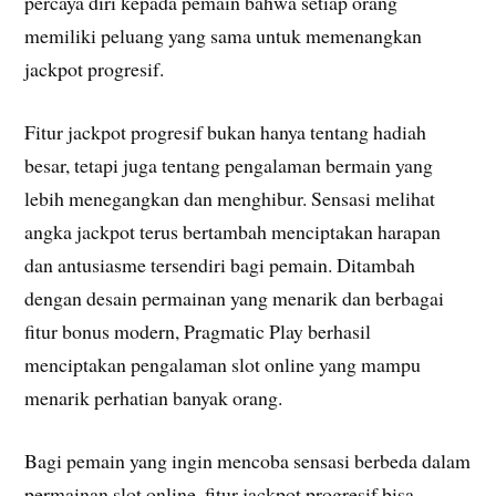
percaya diri kepada pemain bahwa setiap orang
memiliki peluang yang sama untuk memenangkan
jackpot progresif.
Fitur jackpot progresif bukan hanya tentang hadiah
besar, tetapi juga tentang pengalaman bermain yang
lebih menegangkan dan menghibur. Sensasi melihat
angka jackpot terus bertambah menciptakan harapan
dan antusiasme tersendiri bagi pemain. Ditambah
dengan desain permainan yang menarik dan berbagai
fitur bonus modern, Pragmatic Play berhasil
menciptakan pengalaman slot online yang mampu
menarik perhatian banyak orang.
Bagi pemain yang ingin mencoba sensasi berbeda dalam
permainan slot online, fitur jackpot progresif bisa