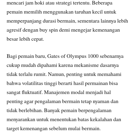
mencari jam hoki atau strategi tertentu. Beberapa
pemain memilih menggunakan taruhan kecil untuk
memperpanjang durasi bermain, sementara lainnya lebih
agresif dengan buy spin demi mengejar kemenangan
besar lebih cepat.
Bagi pemain baru, Gates of Olympus 1000 sebenarnya
cukup mudah dipahami karena mekanisme dasarnya
tidak terlalu rumit. Namun, penting untuk memahami
bahwa volatilitas tinggi berarti hasil permainan bisa
sangat fluktuatif. Manajemen modal menjadi hal
penting agar pengalaman bermain tetap nyaman dan
tidak berlebihan. Banyak pemain berpengalaman
menyarankan untuk menentukan batas kekalahan dan
target kemenangan sebelum mulai bermain.