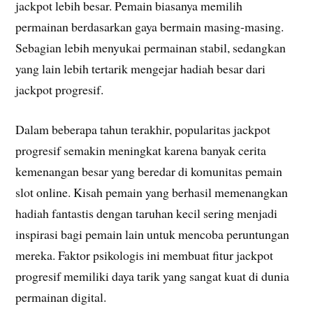
jackpot lebih besar. Pemain biasanya memilih
permainan berdasarkan gaya bermain masing-masing.
Sebagian lebih menyukai permainan stabil, sedangkan
yang lain lebih tertarik mengejar hadiah besar dari
jackpot progresif.
Dalam beberapa tahun terakhir, popularitas jackpot
progresif semakin meningkat karena banyak cerita
kemenangan besar yang beredar di komunitas pemain
slot online. Kisah pemain yang berhasil memenangkan
hadiah fantastis dengan taruhan kecil sering menjadi
inspirasi bagi pemain lain untuk mencoba peruntungan
mereka. Faktor psikologis ini membuat fitur jackpot
progresif memiliki daya tarik yang sangat kuat di dunia
permainan digital.