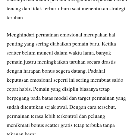
tenang dan tidak terburu-buru saat menentukan strategi
taruhan.
Menghindari permainan emosional merupakan hal
penting yang sering diabaikan pemain baru. Ketika
scatter belum muncul dalam waktu lama, banyak
pemain justru meningkatkan taruhan secara drastis
dengan harapan bonus segera datang. Padahal
keputusan emosional seperti ini sering membuat saldo
cepat habis. Pemain yang disiplin biasanya tetap
berpegang pada batas modal dan target permainan yang
sudah ditentukan sejak awal. Dengan cara tersebut,
permainan terasa lebih terkontrol dan peluang
menikmati bonus scatter gratis tetap terbuka tanpa
tekanan besar.