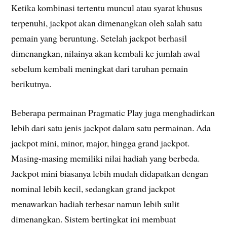
Ketika kombinasi tertentu muncul atau syarat khusus
terpenuhi, jackpot akan dimenangkan oleh salah satu
pemain yang beruntung. Setelah jackpot berhasil
dimenangkan, nilainya akan kembali ke jumlah awal
sebelum kembali meningkat dari taruhan pemain
berikutnya.
Beberapa permainan Pragmatic Play juga menghadirkan
lebih dari satu jenis jackpot dalam satu permainan. Ada
jackpot mini, minor, major, hingga grand jackpot.
Masing-masing memiliki nilai hadiah yang berbeda.
Jackpot mini biasanya lebih mudah didapatkan dengan
nominal lebih kecil, sedangkan grand jackpot
menawarkan hadiah terbesar namun lebih sulit
dimenangkan. Sistem bertingkat ini membuat