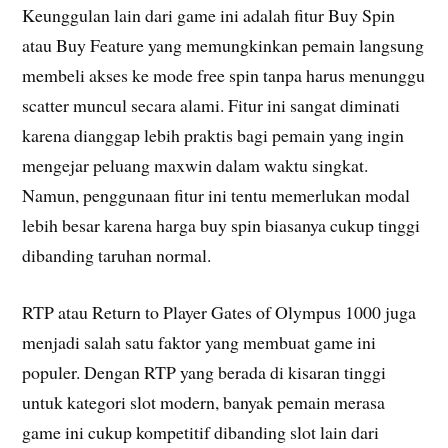
Keunggulan lain dari game ini adalah fitur Buy Spin
atau Buy Feature yang memungkinkan pemain langsung
membeli akses ke mode free spin tanpa harus menunggu
scatter muncul secara alami. Fitur ini sangat diminati
karena dianggap lebih praktis bagi pemain yang ingin
mengejar peluang maxwin dalam waktu singkat.
Namun, penggunaan fitur ini tentu memerlukan modal
lebih besar karena harga buy spin biasanya cukup tinggi
dibanding taruhan normal.
RTP atau Return to Player Gates of Olympus 1000 juga
menjadi salah satu faktor yang membuat game ini
populer. Dengan RTP yang berada di kisaran tinggi
untuk kategori slot modern, banyak pemain merasa
game ini cukup kompetitif dibanding slot lain dari