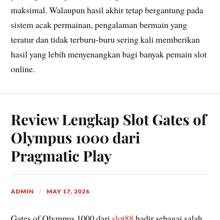
maksimal. Walaupun hasil akhir tetap bergantung pada
sistem acak permainan, pengalaman bermain yang
teratur dan tidak terburu-buru sering kali memberikan
hasil yang lebih menyenangkan bagi banyak pemain slot
online.
Review Lengkap Slot Gates of
Olympus 1000 dari
Pragmatic Play
ADMIN
MAY 17, 2026
Gates of Olympus 1000 dari
slot88
hadir sebagai salah