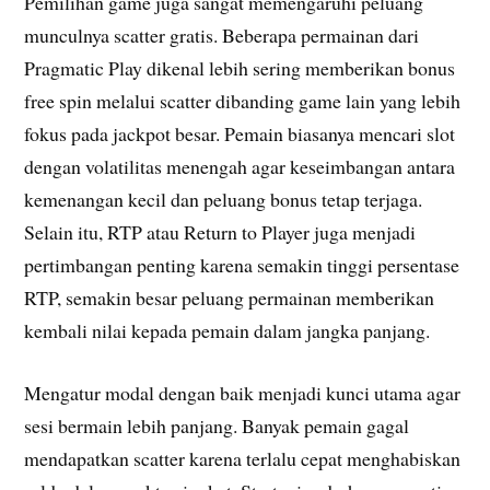
Pemilihan game juga sangat memengaruhi peluang
munculnya scatter gratis. Beberapa permainan dari
Pragmatic Play dikenal lebih sering memberikan bonus
free spin melalui scatter dibanding game lain yang lebih
fokus pada jackpot besar. Pemain biasanya mencari slot
dengan volatilitas menengah agar keseimbangan antara
kemenangan kecil dan peluang bonus tetap terjaga.
Selain itu, RTP atau Return to Player juga menjadi
pertimbangan penting karena semakin tinggi persentase
RTP, semakin besar peluang permainan memberikan
kembali nilai kepada pemain dalam jangka panjang.
Mengatur modal dengan baik menjadi kunci utama agar
sesi bermain lebih panjang. Banyak pemain gagal
mendapatkan scatter karena terlalu cepat menghabiskan