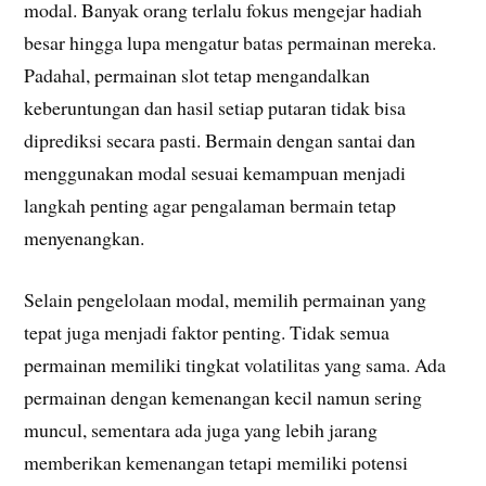
modal. Banyak orang terlalu fokus mengejar hadiah
besar hingga lupa mengatur batas permainan mereka.
Padahal, permainan slot tetap mengandalkan
keberuntungan dan hasil setiap putaran tidak bisa
diprediksi secara pasti. Bermain dengan santai dan
menggunakan modal sesuai kemampuan menjadi
langkah penting agar pengalaman bermain tetap
menyenangkan.
Selain pengelolaan modal, memilih permainan yang
tepat juga menjadi faktor penting. Tidak semua
permainan memiliki tingkat volatilitas yang sama. Ada
permainan dengan kemenangan kecil namun sering
muncul, sementara ada juga yang lebih jarang
memberikan kemenangan tetapi memiliki potensi