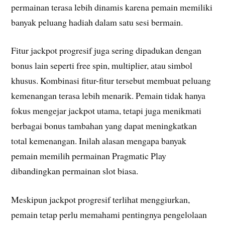
permainan terasa lebih dinamis karena pemain memiliki
banyak peluang hadiah dalam satu sesi bermain.
Fitur jackpot progresif juga sering dipadukan dengan
bonus lain seperti free spin, multiplier, atau simbol
khusus. Kombinasi fitur-fitur tersebut membuat peluang
kemenangan terasa lebih menarik. Pemain tidak hanya
fokus mengejar jackpot utama, tetapi juga menikmati
berbagai bonus tambahan yang dapat meningkatkan
total kemenangan. Inilah alasan mengapa banyak
pemain memilih permainan Pragmatic Play
dibandingkan permainan slot biasa.
Meskipun jackpot progresif terlihat menggiurkan,
pemain tetap perlu memahami pentingnya pengelolaan