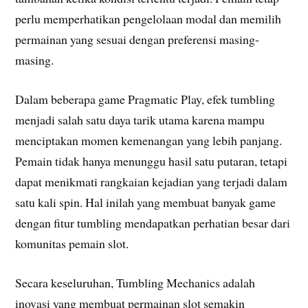
perlu memperhatikan pengelolaan modal dan memilih
permainan yang sesuai dengan preferensi masing-
masing.
Dalam beberapa game Pragmatic Play, efek tumbling
menjadi salah satu daya tarik utama karena mampu
menciptakan momen kemenangan yang lebih panjang.
Pemain tidak hanya menunggu hasil satu putaran, tetapi
dapat menikmati rangkaian kejadian yang terjadi dalam
satu kali spin. Hal inilah yang membuat banyak game
dengan fitur tumbling mendapatkan perhatian besar dari
komunitas pemain slot.
Secara keseluruhan, Tumbling Mechanics adalah
inovasi yang membuat permainan slot semakin