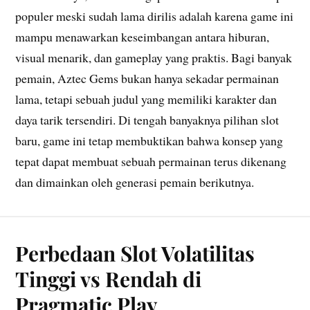
populer meski sudah lama dirilis adalah karena game ini
mampu menawarkan keseimbangan antara hiburan,
visual menarik, dan gameplay yang praktis. Bagi banyak
pemain, Aztec Gems bukan hanya sekadar permainan
lama, tetapi sebuah judul yang memiliki karakter dan
daya tarik tersendiri. Di tengah banyaknya pilihan slot
baru, game ini tetap membuktikan bahwa konsep yang
tepat dapat membuat sebuah permainan terus dikenang
dan dimainkan oleh generasi pemain berikutnya.
Perbedaan Slot Volatilitas
Tinggi vs Rendah di
Pragmatic Play