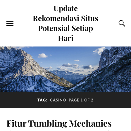
Update
Rekomendasi Situs
Potensial Setiap
Hari
TAG:
CASINO
PAGE 1 OF 2
Fitur Tumbling Mechanics