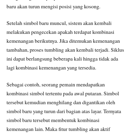
baru akan turun mengisi posisi yang kosong.
Setelah simbol baru muncul, sistem akan kembali
melakukan pengecekan apakah terdapat kombinasi
kemenangan berikutnya. Jika ditemukan kemenangan
tambahan, proses tumbling akan kembali terjadi. Siklus
ini dapat berlangsung beberapa kali hingga tidak ada
lagi kombinasi kemenangan yang tersedia.
Sebagai contoh, seorang pemain mendapatkan
kombinasi simbol tertentu pada awal putaran. Simbol
tersebut kemudian menghilang dan digantikan oleh
simbol baru yang turun dari bagian atas layar. Ternyata
simbol baru tersebut membentuk kombinasi
kemenangan lain. Maka fitur tumbling akan aktif