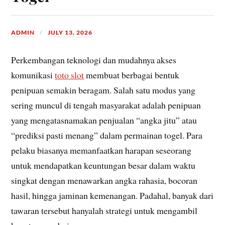
ADMIN
JULY 13, 2026
Perkembangan teknologi dan mudahnya akses
komunikasi
toto slot
membuat berbagai bentuk
penipuan semakin beragam. Salah satu modus yang
sering muncul di tengah masyarakat adalah penipuan
yang mengatasnamakan penjualan “angka jitu” atau
“prediksi pasti menang” dalam permainan togel. Para
pelaku biasanya memanfaatkan harapan seseorang
untuk mendapatkan keuntungan besar dalam waktu
singkat dengan menawarkan angka rahasia, bocoran
hasil, hingga jaminan kemenangan. Padahal, banyak dari
tawaran tersebut hanyalah strategi untuk mengambil