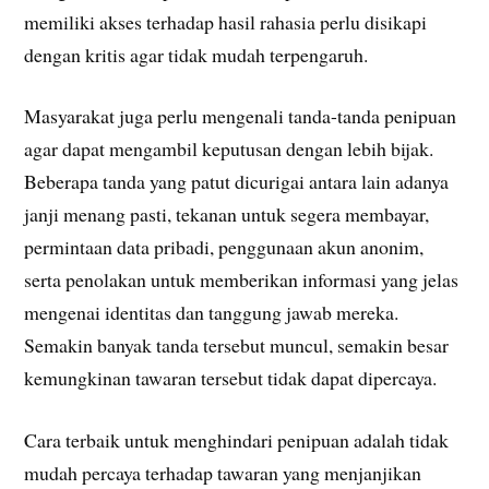
memiliki akses terhadap hasil rahasia perlu disikapi
dengan kritis agar tidak mudah terpengaruh.
Masyarakat juga perlu mengenali tanda-tanda penipuan
agar dapat mengambil keputusan dengan lebih bijak.
Beberapa tanda yang patut dicurigai antara lain adanya
janji menang pasti, tekanan untuk segera membayar,
permintaan data pribadi, penggunaan akun anonim,
serta penolakan untuk memberikan informasi yang jelas
mengenai identitas dan tanggung jawab mereka.
Semakin banyak tanda tersebut muncul, semakin besar
kemungkinan tawaran tersebut tidak dapat dipercaya.
Cara terbaik untuk menghindari penipuan adalah tidak
mudah percaya terhadap tawaran yang menjanjikan