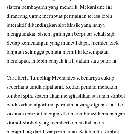
sistem pembayaran yang menarik. Mekanisme ini
dirancang untuk membuat permainan terasa lebih
interaktif dibandingkan slot klasik yang hanya
menggunakan sistem gulungan berputar sekali saja.
Setiap kemenangan yang muncul dapat memicu efek
lanjutan sehingga pemain memiliki kesempatan
mendapatkan lebih banyak hasil dalam satu putaran.
Cara kerja Tumbling Mechanics sebenarnya cukup
sederhana untuk dipahami. Ketika pemain menekan
tombol spin, sistem akan menghasilkan susunan simbol
berdasarkan algoritma permainan yang digunakan. Jika
susunan tersebut menghasilkan kombinasi kemenangan,
simbol-simbol yang memberikan hadiah akan
menghilang dari layar permainan. Setelah itu, simbol