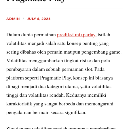
ADMIN
JULY 6, 2026
Dalam dunia permainan
prediksi mixparlay
, istilah
volatilitas menjadi salah satu konsep penting yang
sering dibahas oleh pemain maupun pengembang game.
Volatilitas menggambarkan tingkat risiko dan pola
pembayaran dalam sebuah permainan slot. Pada
platform seperti Pragmatic Play, konsep ini biasanya
dibagi menjadi dua kategori utama, yaitu volatilitas
tinggi dan volatilitas rendah. Keduanya memiliki
karakteristik yang sangat berbeda dan memengaruhi
pengalaman bermain secara signifikan.
Slot dengan volatilitas rendah umumnya memberikan