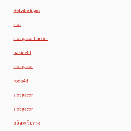
Betvibe login
slot
slot gacor hari ini
hakim4d
slot gacor
roda4d
slot gacor
slot gacor
สล็อตเว็บตรง