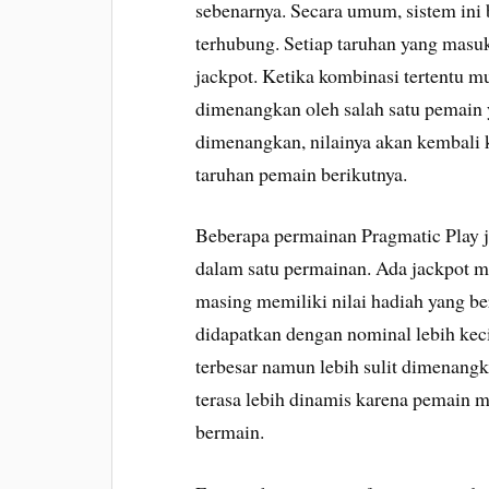
sebenarnya. Secara umum, sistem ini 
terhubung. Setiap taruhan yang masu
jackpot. Ketika kombinasi tertentu mu
dimenangkan oleh salah satu pemain y
dimenangkan, nilainya akan kembali 
taruhan pemain berikutnya.
Beberapa permainan Pragmatic Play ju
dalam satu permainan. Ada jackpot mi
masing memiliki nilai hadiah yang be
didapatkan dengan nominal lebih kec
terbesar namun lebih sulit dimenang
terasa lebih dinamis karena pemain m
bermain.