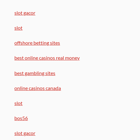
slot gacor
slot
offshore betting sites
best online casinos real money
best gambling sites
online casinos canada
slot
bos56
slot gacor