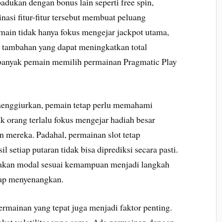
padukan dengan bonus lain seperti free spin,
nasi fitur-fitur tersebut membuat peluang
main tidak hanya fokus mengejar jackpot utama,
s tambahan yang dapat meningkatkan total
banyak pemain memilih permainan Pragmatic Play
 menggiurkan, pemain tetap perlu memahami
 orang terlalu fokus mengejar hadiah besar
 mereka. Padahal, permainan slot tetap
setiap putaran tidak bisa diprediksi secara pasti.
akan modal sesuai kemampuan menjadi langkah
tap menyenangkan.
rmainan yang tepat juga menjadi faktor penting.
kat volatilitas yang sama. Ada permainan dengan