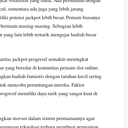
l, sementara ada juga yang lebih jarang
ki potensi jackpot lebih besar. Pemain biasanya
 bermain masing-masing. Sebagian lebih
 yang lain lebih tertarik mengejar hadiah besar
aritas jackpot progresif semakin meningkat
r yang beredar di komunitas pemain slot online.
kan hadiah fantastis dengan taruhan kecil sering
untuk mencoba peruntungan mereka. Faktor
progresif memiliki daya tarik yang sangat kuat di
ngkan inovasi dalam sistem permainannya agar
enggunaan teknologi terbaru membuat permainan