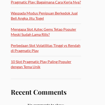
Pragmatic Play: Bagaimana Cara Kerja Nya?
Waspada Modus Penipuan Berkedok Jual
Beli Angka Jitu Togel
Mengapa Slot Aztec Gems Tetap Populer
Meski Sudah Lama Rilis?
Perbedaan Slot Volatilitas Tinggi vs Rendah
di Pragmatic Play
10 Slot Pragmatic Play Paling Populer
dengan Tema Unik
Recent Comments
No comments to show.