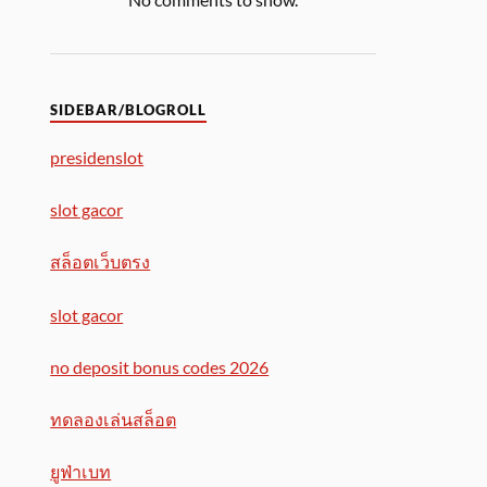
SIDEBAR/BLOGROLL
presidenslot
slot gacor
สล็อตเว็บตรง
slot gacor
no deposit bonus codes 2026
ทดลองเล่นสล็อต
ยูฟ่าเบท