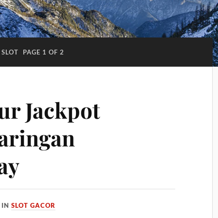
SLOT
PAGE 1 OF 2
ur Jackpot
Jaringan
ay
IN
SLOT GACOR