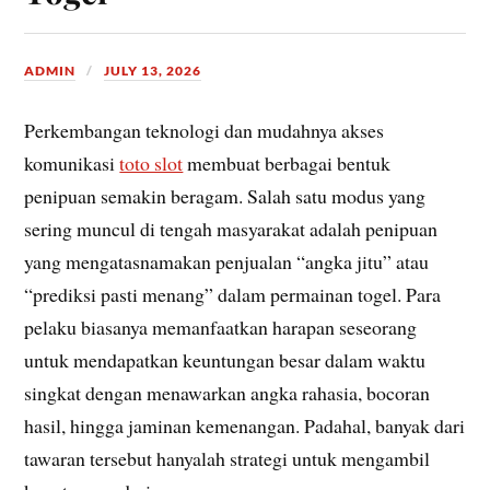
ADMIN
JULY 13, 2026
Perkembangan teknologi dan mudahnya akses
komunikasi
toto slot
membuat berbagai bentuk
penipuan semakin beragam. Salah satu modus yang
sering muncul di tengah masyarakat adalah penipuan
yang mengatasnamakan penjualan “angka jitu” atau
“prediksi pasti menang” dalam permainan togel. Para
pelaku biasanya memanfaatkan harapan seseorang
untuk mendapatkan keuntungan besar dalam waktu
singkat dengan menawarkan angka rahasia, bocoran
hasil, hingga jaminan kemenangan. Padahal, banyak dari
tawaran tersebut hanyalah strategi untuk mengambil