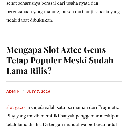
sehat seharusnya berasal dari usaha nyata dan
perencanaan yang matang, bukan dari janji rahasia yang
tidak dapat dibuktikan.
Mengapa Slot Aztec Gems
Tetap Populer Meski Sudah
Lama Rilis?
ADMIN
JULY 7, 2026
slot gacor
menjadi salah satu permainan dari Pragmatic
Play yang masih memiliki banyak penggemar meskipun
telah lama dirilis. Di tengah munculnya berbagai judul