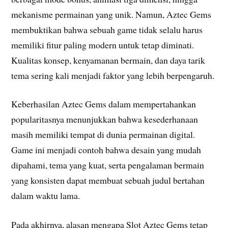
mekanisme permainan yang unik. Namun, Aztec Gems
membuktikan bahwa sebuah game tidak selalu harus
memiliki fitur paling modern untuk tetap diminati.
Kualitas konsep, kenyamanan bermain, dan daya tarik
tema sering kali menjadi faktor yang lebih berpengaruh.
Keberhasilan Aztec Gems dalam mempertahankan
popularitasnya menunjukkan bahwa kesederhanaan
masih memiliki tempat di dunia permainan digital.
Game ini menjadi contoh bahwa desain yang mudah
dipahami, tema yang kuat, serta pengalaman bermain
yang konsisten dapat membuat sebuah judul bertahan
dalam waktu lama.
Pada akhirnya, alasan mengapa Slot Aztec Gems tetap