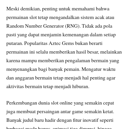
Meski demikian, penting untuk memahami bahwa
permainan slot tetap mengandalkan sistem acak atau
Random Number Generator (RNG). Tidak ada pola
pasti yang dapat menjamin kemenangan dalam setiap
putaran. Popularitas Aztec Gems bukan berarti
permainan ini selalu memberikan hasil besar, melainkan
karena mampu memberikan pengalaman bermain yang
menyenangkan bagi banyak pemain. Mengatur waktu
dan anggaran bermain tetap menjadi hal penting agar
aktivitas bermain tetap menjadi hiburan.
Perkembangan dunia slot online yang semakin cepat
juga membuat persaingan antar game semakin ketat.
Banyak judul baru hadir dengan fitur inovatif seperti
berbagai mode bonus, animasi tiga dimensi, hingga