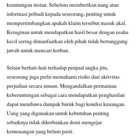
keuntungan instan. Sebelum memberikan uang atau
informasi pribadi kepada seseorang, penting untuk
mempertimbangkan apakah klaim tersebut masuk akal.
Keinginan untuk mendapatkan hasil besar dengan usaha
kecil sering dimanfaatkan oleh pihak tidak bertanggung
jawab untuk mencari korban.
Selain berhati-hati terhadap penjual angka jitu,
seseorang juga perlu memahami risiko dari aktivitas
perjudian secara umum. Mengandalkan permainan
keberuntungan sebagai cara mendapatkan penghasilan
dapat membawa dampak buruk bagi kondisi keuangan.
Uang yang digunakan untuk kebutuhan penting
sebaiknya tidak dikorbankan demi mengejar
kemenangan yang belum pasti.