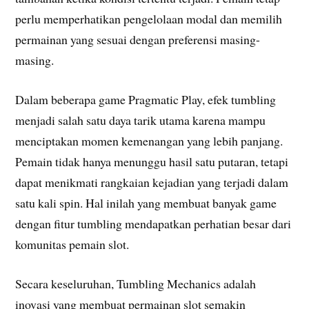
perlu memperhatikan pengelolaan modal dan memilih
permainan yang sesuai dengan preferensi masing-
masing.
Dalam beberapa game Pragmatic Play, efek tumbling
menjadi salah satu daya tarik utama karena mampu
menciptakan momen kemenangan yang lebih panjang.
Pemain tidak hanya menunggu hasil satu putaran, tetapi
dapat menikmati rangkaian kejadian yang terjadi dalam
satu kali spin. Hal inilah yang membuat banyak game
dengan fitur tumbling mendapatkan perhatian besar dari
komunitas pemain slot.
Secara keseluruhan, Tumbling Mechanics adalah
inovasi yang membuat permainan slot semakin