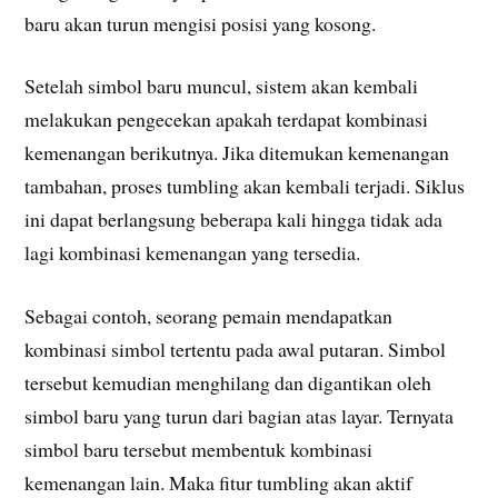
baru akan turun mengisi posisi yang kosong.
Setelah simbol baru muncul, sistem akan kembali
melakukan pengecekan apakah terdapat kombinasi
kemenangan berikutnya. Jika ditemukan kemenangan
tambahan, proses tumbling akan kembali terjadi. Siklus
ini dapat berlangsung beberapa kali hingga tidak ada
lagi kombinasi kemenangan yang tersedia.
Sebagai contoh, seorang pemain mendapatkan
kombinasi simbol tertentu pada awal putaran. Simbol
tersebut kemudian menghilang dan digantikan oleh
simbol baru yang turun dari bagian atas layar. Ternyata
simbol baru tersebut membentuk kombinasi
kemenangan lain. Maka fitur tumbling akan aktif