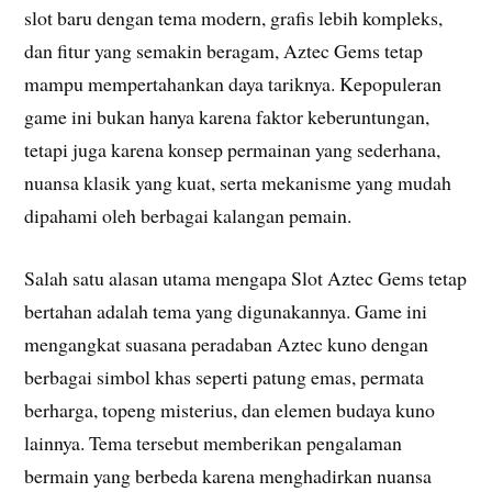
slot baru dengan tema modern, grafis lebih kompleks,
dan fitur yang semakin beragam, Aztec Gems tetap
mampu mempertahankan daya tariknya. Kepopuleran
game ini bukan hanya karena faktor keberuntungan,
tetapi juga karena konsep permainan yang sederhana,
nuansa klasik yang kuat, serta mekanisme yang mudah
dipahami oleh berbagai kalangan pemain.
Salah satu alasan utama mengapa Slot Aztec Gems tetap
bertahan adalah tema yang digunakannya. Game ini
mengangkat suasana peradaban Aztec kuno dengan
berbagai simbol khas seperti patung emas, permata
berharga, topeng misterius, dan elemen budaya kuno
lainnya. Tema tersebut memberikan pengalaman
bermain yang berbeda karena menghadirkan nuansa