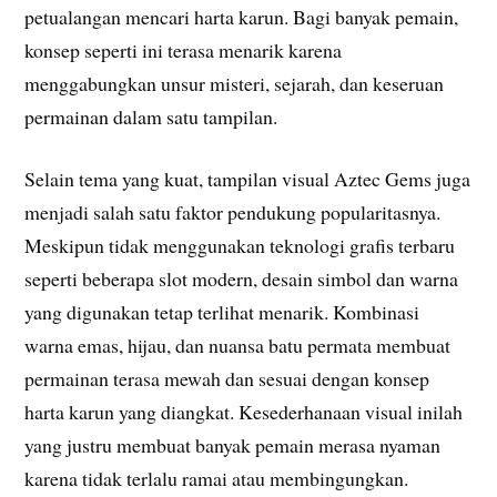
petualangan mencari harta karun. Bagi banyak pemain,
konsep seperti ini terasa menarik karena
menggabungkan unsur misteri, sejarah, dan keseruan
permainan dalam satu tampilan.
Selain tema yang kuat, tampilan visual Aztec Gems juga
menjadi salah satu faktor pendukung popularitasnya.
Meskipun tidak menggunakan teknologi grafis terbaru
seperti beberapa slot modern, desain simbol dan warna
yang digunakan tetap terlihat menarik. Kombinasi
warna emas, hijau, dan nuansa batu permata membuat
permainan terasa mewah dan sesuai dengan konsep
harta karun yang diangkat. Kesederhanaan visual inilah
yang justru membuat banyak pemain merasa nyaman
karena tidak terlalu ramai atau membingungkan.