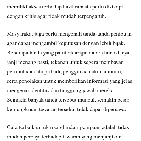
memiliki akses terhadap hasil rahasia perlu disikapi
dengan kritis agar tidak mudah terpengaruh.
Masyarakat juga perlu mengenali tanda-tanda penipuan
agar dapat mengambil keputusan dengan lebih bijak.
Beberapa tanda yang patut dicurigai antara lain adanya
janji menang pasti, tekanan untuk segera membayar,
permintaan data pribadi, penggunaan akun anonim,
serta penolakan untuk memberikan informasi yang jelas
mengenai identitas dan tanggung jawab mereka.
Semakin banyak tanda tersebut muncul, semakin besar
kemungkinan tawaran tersebut tidak dapat dipercaya.
Cara terbaik untuk menghindari penipuan adalah tidak
mudah percaya terhadap tawaran yang menjanjikan