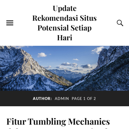
Update
Rekomendasi Situs
Potensial Setiap
Hari
AUTHOR:
ADMIN
PAGE 1 OF 2
Fitur Tumbling Mechanics