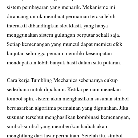
sistem pembayaran yang menarik. Mekanisme ini
dirancang untuk membuat permainan terasa lebih
interaktif dibandingkan slot klasik yang hanya
menggunakan sistem gulungan berputar sekali saja.
Setiap kemenangan yang muncul dapat memicu efek
lanjutan sehingga pemain memiliki kesempatan
mendapatkan lebih banyak hasil dalam satu putaran.
Cara kerja Tumbling Mechanics sebenarnya cukup
sederhana untuk dipahami. Ketika pemain menekan
tombol spin, sistem akan menghasilkan susunan simbol
berdasarkan algoritma permainan yang digunakan. Jika
susunan tersebut menghasilkan kombinasi kemenangan,
simbol-simbol yang memberikan hadiah akan
menghilang dari layar permainan. Setelah itu, simbol