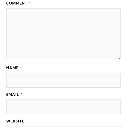
COMMENT
*
NAME
*
EMAIL
*
WEBSITE