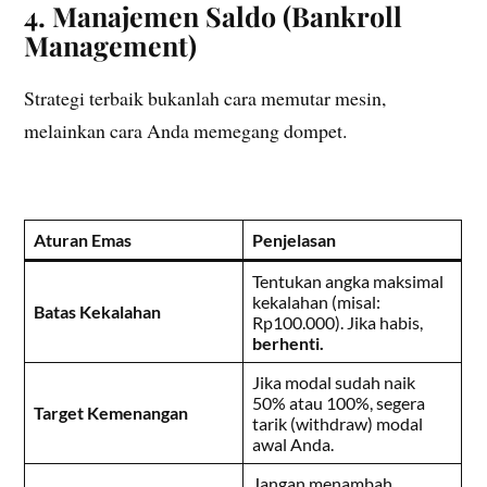
4. Manajemen Saldo (Bankroll
Management)
Strategi terbaik bukanlah cara memutar mesin,
melainkan cara Anda memegang dompet.
Aturan Emas
Penjelasan
Tentukan angka maksimal
kekalahan (misal:
Batas Kekalahan
Rp100.000). Jika habis,
berhenti.
Jika modal sudah naik
50% atau 100%, segera
Target Kemenangan
tarik (withdraw) modal
awal Anda.
Jangan menambah