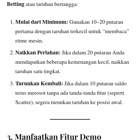
Betting
atau taruhan bertangga:
Mulai dari Minimum:
Gunakan 10–20 putaran
pertama dengan taruhan terkecil untuk “membaca”
ritme mesin.
Naikkan Perlahan:
Jika dalam 20 putaran Anda
mendapatkan beberapa kemenangan kecil, naikkan
taruhan satu tingkat.
Turunkan Kembali:
Jika dalam 10 putaran saldo
terus merosot tanpa ada tanda-tanda fitur (seperti
Scatter), segera turunkan taruhan ke posisi awal.
3. Manfaatkan Fitur Demo