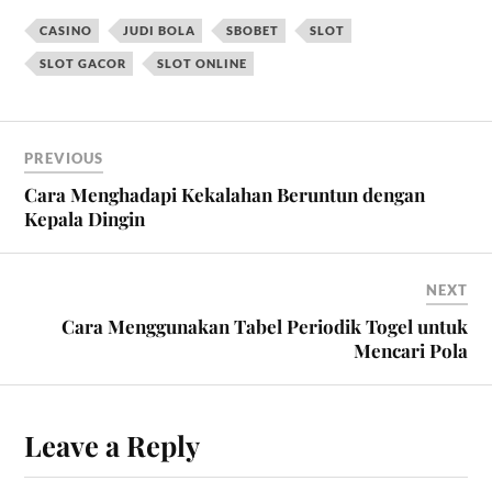
CASINO
JUDI BOLA
SBOBET
SLOT
SLOT GACOR
SLOT ONLINE
PREVIOUS
Cara Menghadapi Kekalahan Beruntun dengan
Kepala Dingin
NEXT
Cara Menggunakan Tabel Periodik Togel untuk
Mencari Pola
Leave a Reply