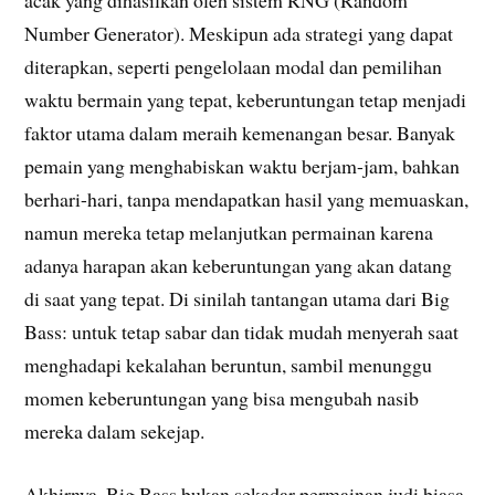
Number Generator). Meskipun ada strategi yang dapat
diterapkan, seperti pengelolaan modal dan pemilihan
waktu bermain yang tepat, keberuntungan tetap menjadi
faktor utama dalam meraih kemenangan besar. Banyak
pemain yang menghabiskan waktu berjam-jam, bahkan
berhari-hari, tanpa mendapatkan hasil yang memuaskan,
namun mereka tetap melanjutkan permainan karena
adanya harapan akan keberuntungan yang akan datang
di saat yang tepat. Di sinilah tantangan utama dari Big
Bass: untuk tetap sabar dan tidak mudah menyerah saat
menghadapi kekalahan beruntun, sambil menunggu
momen keberuntungan yang bisa mengubah nasib
mereka dalam sekejap.
Akhirnya, Big Bass bukan sekadar permainan judi biasa,