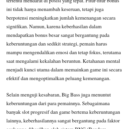
tertentu mendarat di posisi yang tepat. Fitur-fitur bonus
ini tidak hanya menambah keseruan, tetapi juga
berpotensi meningkatkan jumlah kemenangan secara
signifikan. Namun, karena keberhasilan dalam
mendapatkan bonus besar sangat bergantung pada
keberuntungan dan sedikit strategi, pemain harus
mampu mengendalikan emosi dan tetap fokus, terutama
saat mengalami kekalahan beruntun. Ketahanan mental
menjadi kunci utama dalam memainkan game ini secara
efektif dan mengoptimalkan peluang kemenangan.
Selain menguji kesabaran, Big Bass juga menuntut
keberuntungan dari para pemainnya. Sebagaimana
banyak slot progresif dan game bertema keberuntungan
lainnya, keberhasilannya sangat bergantung pada faktor
acak yang dihasilkan oleh sistem RNG (Random