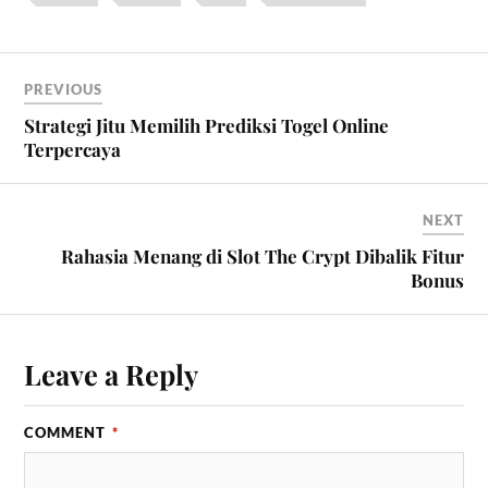
PREVIOUS
Strategi Jitu Memilih Prediksi Togel Online
Terpercaya
NEXT
Rahasia Menang di Slot The Crypt Dibalik Fitur
Bonus
Leave a Reply
COMMENT
*