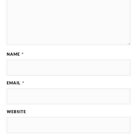
NAME
*
EMAIL
*
WEBSITE