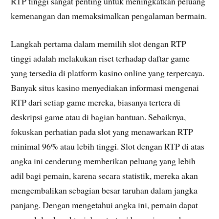
RTP tinggi sangat penting untuk meningkatkan peluang
kemenangan dan memaksimalkan pengalaman bermain.
Langkah pertama dalam memilih slot dengan RTP
tinggi adalah melakukan riset terhadap daftar game
yang tersedia di platform kasino online yang terpercaya.
Banyak situs kasino menyediakan informasi mengenai
RTP dari setiap game mereka, biasanya tertera di
deskripsi game atau di bagian bantuan. Sebaiknya,
fokuskan perhatian pada slot yang menawarkan RTP
minimal 96% atau lebih tinggi. Slot dengan RTP di atas
angka ini cenderung memberikan peluang yang lebih
adil bagi pemain, karena secara statistik, mereka akan
mengembalikan sebagian besar taruhan dalam jangka
panjang. Dengan mengetahui angka ini, pemain dapat