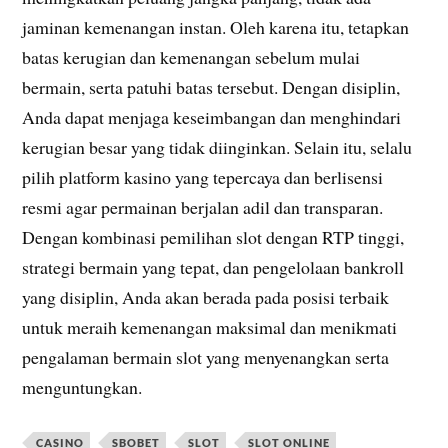
jaminan kemenangan instan. Oleh karena itu, tetapkan
batas kerugian dan kemenangan sebelum mulai
bermain, serta patuhi batas tersebut. Dengan disiplin,
Anda dapat menjaga keseimbangan dan menghindari
kerugian besar yang tidak diinginkan. Selain itu, selalu
pilih platform kasino yang tepercaya dan berlisensi
resmi agar permainan berjalan adil dan transparan.
Dengan kombinasi pemilihan slot dengan RTP tinggi,
strategi bermain yang tepat, dan pengelolaan bankroll
yang disiplin, Anda akan berada pada posisi terbaik
untuk meraih kemenangan maksimal dan menikmati
pengalaman bermain slot yang menyenangkan serta
menguntungkan.
CASINO
SBOBET
SLOT
SLOT ONLINE