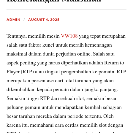
ADMIN
AUGUST 4, 2025
Tentunya, memilih mesin
VW108
yang tepat merupakan
salah satu faktor kunci untuk meraih kemenangan
maksimal dalam dunia perjudian online. Salah satu
aspek penting yang harus diperhatikan adalah Return to
Player (RTP) atau tingkat pengembalian ke pemain. RTP
merupakan persentase dari total taruhan yang akan
dikembalikan kepada pemain dalam jangka panjang.
Semakin tinggi RTP dari sebuah slot, semakin besar
peluang pemain untuk mendapatkan kembali sebagian
besar taruhan mereka dalam periode tertentu. Oleh
karena itu, memahami cara cerdas memilih slot dengan