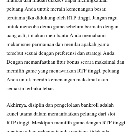
peluang Anda untuk meraih kemenangan besar,
terutama jika didukung oleh RTP tinggi. Jangan ragu
untuk mencoba demo game sebelum bermain dengan
uang asli; ini akan membantu Anda memahami
mekanisme permainan dan menilai apakah game
tersebut sesuai dengan preferensi dan strategi Anda.
Dengan memanfaatkan fitur bonus secara maksimal dan
memilih game yang menawarkan RTP tinggi, peluang
Anda untuk meraih kemenangan maksimal akan
semakin terbuka lebar.
Akhirnya, disiplin dan pengelolaan bankroll adalah
kunci utama dalam memanfaatkan peluang dari slot
RTP tinggi. Meskipun memilih game dengan RTP tinggi
meningkatkan peluang jangka panjang, tidak ada