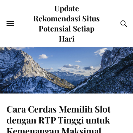
Update
Rekomendasi Situs
Potensial Setiap
Hari
Cara Cerdas Memilih Slot
dengan RTP Tinggi untuk
Kemenangan Maksimal