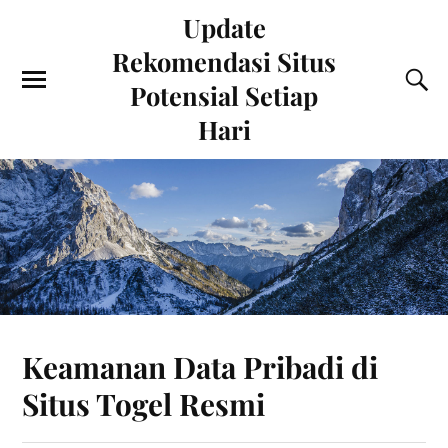
Update
Rekomendasi Situs
Potensial Setiap
Hari
Keamanan Data Pribadi di
Situs Togel Resmi