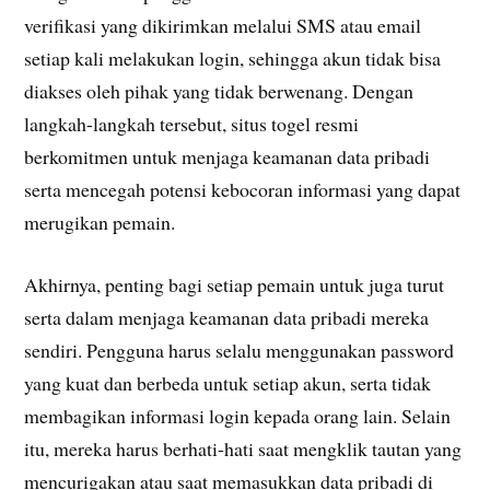
verifikasi yang dikirimkan melalui SMS atau email
setiap kali melakukan login, sehingga akun tidak bisa
diakses oleh pihak yang tidak berwenang. Dengan
langkah-langkah tersebut, situs togel resmi
berkomitmen untuk menjaga keamanan data pribadi
serta mencegah potensi kebocoran informasi yang dapat
merugikan pemain.
Akhirnya, penting bagi setiap pemain untuk juga turut
serta dalam menjaga keamanan data pribadi mereka
sendiri. Pengguna harus selalu menggunakan password
yang kuat dan berbeda untuk setiap akun, serta tidak
membagikan informasi login kepada orang lain. Selain
itu, mereka harus berhati-hati saat mengklik tautan yang
mencurigakan atau saat memasukkan data pribadi di