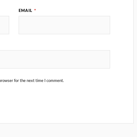
EMAIL
*
browser for the next time I comment.