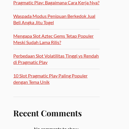
Pragmatic Play: Bagaimana Cara Kerja Nya?
Waspada Modus Penipuan Berkedok Jual
Beli Angka Jitu Togel
Mengapa Slot Aztec Gems Tetap Populer
Meski Sudah Lama Rilis?
Perbedaan Slot Volatilitas Tinggi vs Rendah
di Pragmatic Play
10 Slot Pragmatic Play Paling Populer
dengan Tema Unik
Recent Comments
No comments to show.