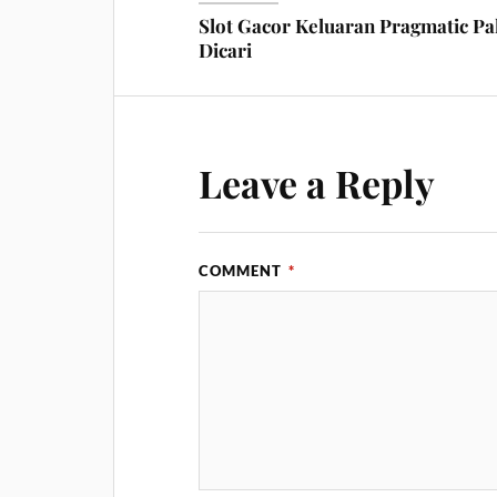
Slot Gacor Keluaran Pragmatic Pa
Dicari
Leave a Reply
COMMENT
*