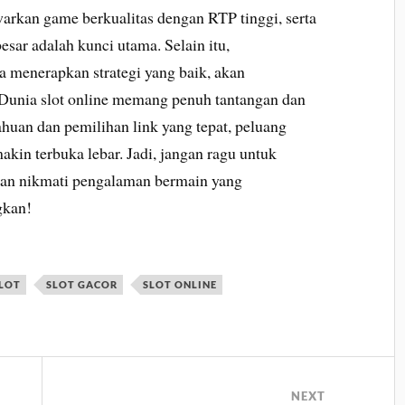
arkan game berkualitas dengan RTP tinggi, serta
sar adalah kunci utama. Selain itu,
 menerapkan strategi yang baik, akan
 Dunia slot online memang penuh tantangan dan
huan dan pemilihan link yang tepat, peluang
kin terbuka lebar. Jadi, jangan ragu untuk
 dan nikmati pengalaman bermain yang
gkan!
LOT
SLOT GACOR
SLOT ONLINE
NEXT