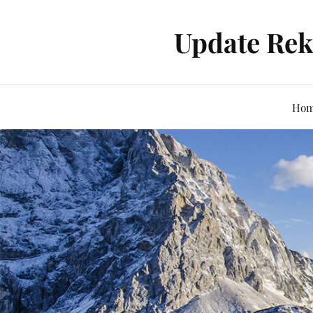
Update Rek
Ho