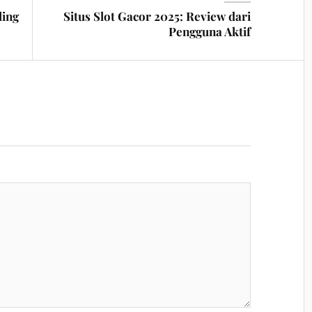
ling
Situs Slot Gacor 2025: Review dari
Pengguna Aktif