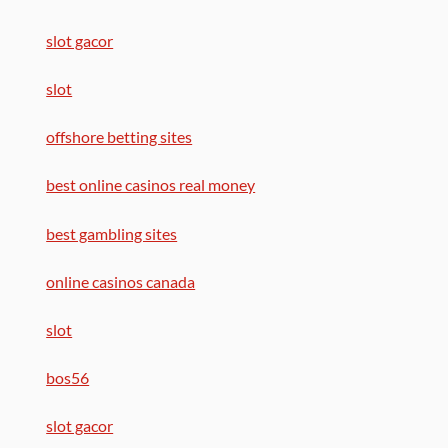
slot gacor
slot
offshore betting sites
best online casinos real money
best gambling sites
online casinos canada
slot
bos56
slot gacor