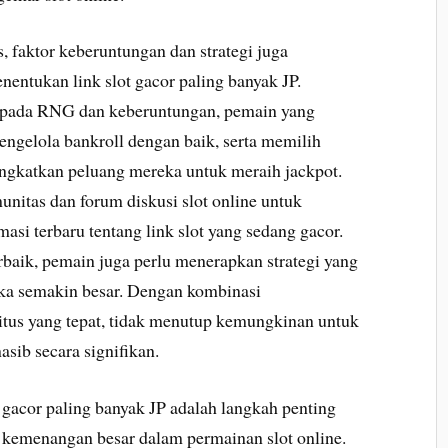
, faktor keberuntungan dan strategi juga
ntukan link slot gacor paling banyak JP.
 pada RNG dan keberuntungan, pemain yang
elola bankroll dengan baik, serta memilih
ngkatkan peluang mereka untuk meraih jackpot.
nitas dan forum diskusi slot online untuk
masi terbaru tentang link slot yang sedang gacor.
terbaik, pemain juga perlu menerapkan strategi yang
ka semakin besar. Dengan kombinasi
 situs yang tepat, tidak menutup kemungkinan untuk
sib secara signifikan.
t gacor paling banyak JP adalah langkah penting
h kemenangan besar dalam permainan slot online.