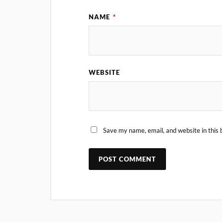
NAME
*
WEBSITE
Save my name, email, and website in this 