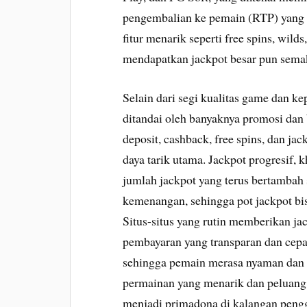
pengembalian ke pemain (RTP) yang t
fitur menarik seperti free spins, wild
mendapatkan jackpot besar pun semak
Selain dari segi kualitas game dan ke
ditandai oleh banyaknya promosi dan
deposit, cashback, free spins, dan ja
daya tarik utama. Jackpot progresif,
jumlah jackpot yang terus bertambah 
kemenangan, sehingga pot jackpot bis
Situs-situs yang rutin memberikan jac
pembayaran yang transparan dan cepat
sehingga pemain merasa nyaman dan 
permainan yang menarik dan peluang b
menjadi primadona di kalangan pengg