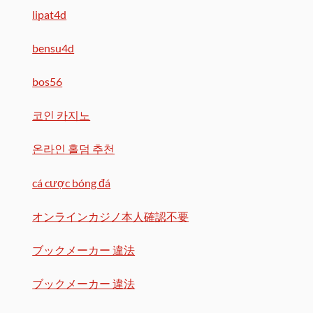
lipat4d
bensu4d
bos56
코인 카지노
온라인 홀덤 추천
cá cược bóng đá
オンラインカジノ本人確認不要
ブックメーカー 違法
ブックメーカー 違法