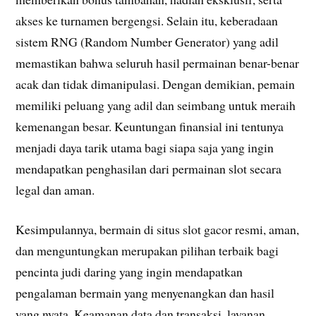
akses ke turnamen bergengsi. Selain itu, keberadaan
sistem RNG (Random Number Generator) yang adil
memastikan bahwa seluruh hasil permainan benar-benar
acak dan tidak dimanipulasi. Dengan demikian, pemain
memiliki peluang yang adil dan seimbang untuk meraih
kemenangan besar. Keuntungan finansial ini tentunya
menjadi daya tarik utama bagi siapa saja yang ingin
mendapatkan penghasilan dari permainan slot secara
legal dan aman.
Kesimpulannya, bermain di situs slot gacor resmi, aman,
dan menguntungkan merupakan pilihan terbaik bagi
pencinta judi daring yang ingin mendapatkan
pengalaman bermain yang menyenangkan dan hasil
yang nyata. Keamanan data dan transaksi, layanan