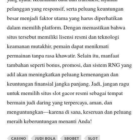
pelanggan yang responsif, serta peluang keuntungan
besar menjadi faktor utama yang harus diperhatikan
dalam memilih platform. Dengan memastikan bahwa
situs tersebut memiliki lisensi resmi dan teknologi
keamanan mutakhir, pemain dapat menikmati
permainan tanpa rasa khawatir. Selain itu, manfaat
tambahan seperti bonus, promosi, dan sistem RNG yang
adil akan meningkatkan peluang kemenangan dan
keuntungan finansial jangka panjang. Jadi, jangan ragu
untuk memilih situs slot gacor resmi sebagai tempat
bermain judi daring yang terpercaya, aman, dan
menguntungkan—karena di sana, keseruan dan peluang
meraih keberuntungan menanti Anda!
CASINO
JUDI BOLA
SBOBET
SLOT