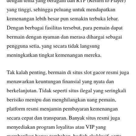
yang tinggi, sehingga peluang untuk mendapatkan
kemenangan lebih besar pun semakin terbuka lebar.
Dengan berbagai fasilitas tersebut, para pemain dapat
bermain dengan nyaman dan merasa dihargai sebagai
pengguna setia, yang secara tidak langsung
meningkatkan tingkat kemenangan mereka.
Tak kalah penting, bermain di situs slot gacor resmi juga
menawarkan keuntungan finansial yang nyata dan
berkelanjutan. Tidak seperti situs ilegal yang seringkali
berisiko menipu dan menghilangkan uang pemain,
platform resmi menjamin pembayaran kemenangan
secara cepat dan transparan. Banyak situs resmi juga
menyediakan program loyalitas atau VIP yang
memberikan bonus tambahan, hadiah eksklusif, serta