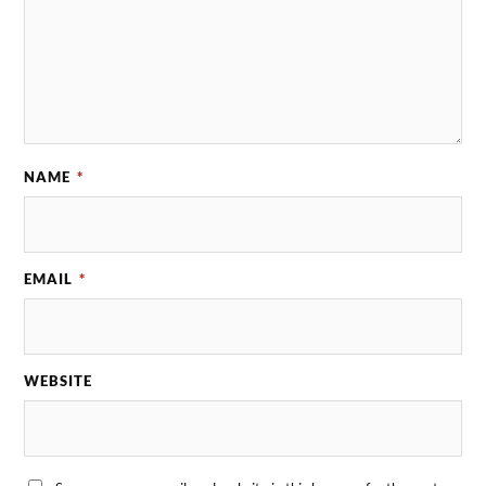
NAME
*
EMAIL
*
WEBSITE