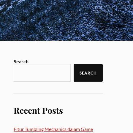
Search
SEARCH
Recent Posts
Fitur Tumbling Mechanics dalam Game