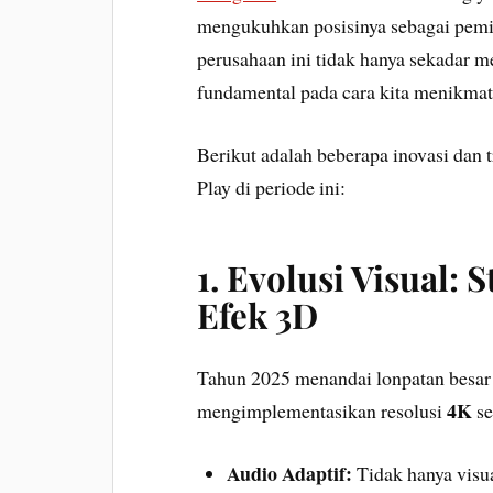
mengukuhkan posisinya sebagai pemi
perusahaan ini tidak hanya sekadar m
fundamental pada cara kita menikmati
Berikut adalah beberapa inovasi dan 
Play di periode ini:
1. Evolusi Visual: 
Efek 3D
Tahun 2025 menandai lonpatan besar d
4K
mengimplementasikan resolusi
se
Audio Adaptif:
Tidak hanya visua