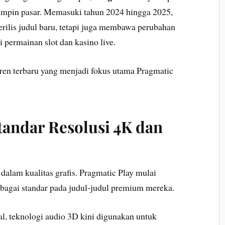
mpin pasar. Memasuki tahun 2024 hingga 2025,
erilis judul baru, tetapi juga membawa perubahan
 permainan slot dan kasino live.
tren terbaru yang menjadi fokus utama Pragmatic
Standar Resolusi 4K dan
alam kualitas grafis. Pragmatic Play mulai
bagai standar pada judul-judul premium mereka.
l, teknologi audio 3D kini digunakan untuk