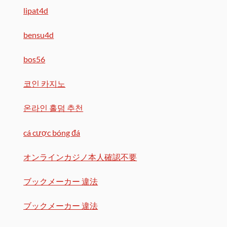
lipat4d
bensu4d
bos56
코인 카지노
온라인 홀덤 추천
cá cược bóng đá
オンラインカジノ本人確認不要
ブックメーカー 違法
ブックメーカー 違法