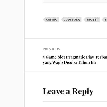
CASINO
JUDI BOLA
SBOBET
S
PREVIOUS
5 Game Slot Pragmatic Play Terba
yang Wajib Dicoba Tahun Ini
Leave a Reply