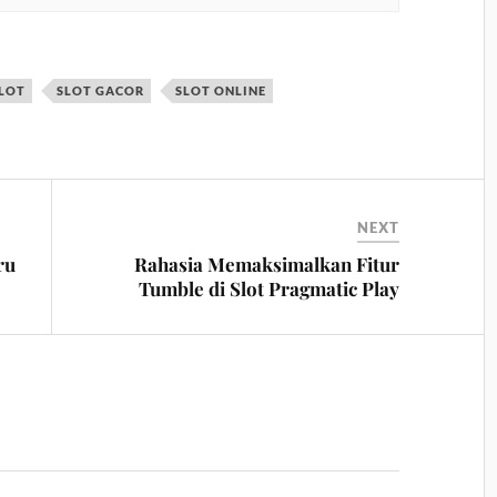
LOT
SLOT GACOR
SLOT ONLINE
NEXT
ru
Rahasia Memaksimalkan Fitur
Tumble di Slot Pragmatic Play