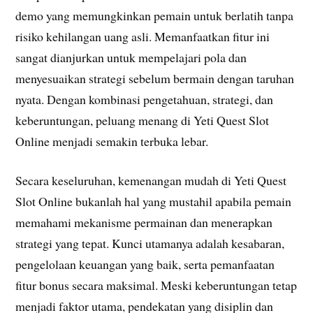
demo yang memungkinkan pemain untuk berlatih tanpa
risiko kehilangan uang asli. Memanfaatkan fitur ini
sangat dianjurkan untuk mempelajari pola dan
menyesuaikan strategi sebelum bermain dengan taruhan
nyata. Dengan kombinasi pengetahuan, strategi, dan
keberuntungan, peluang menang di Yeti Quest Slot
Online menjadi semakin terbuka lebar.
Secara keseluruhan, kemenangan mudah di Yeti Quest
Slot Online bukanlah hal yang mustahil apabila pemain
memahami mekanisme permainan dan menerapkan
strategi yang tepat. Kunci utamanya adalah kesabaran,
pengelolaan keuangan yang baik, serta pemanfaatan
fitur bonus secara maksimal. Meski keberuntungan tetap
menjadi faktor utama, pendekatan yang disiplin dan