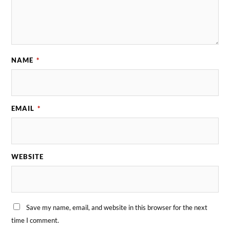
NAME
*
EMAIL
*
WEBSITE
Save my name, email, and website in this browser for the next
time I comment.