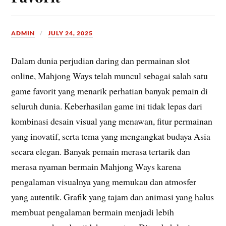
ADMIN
JULY 24, 2025
Dalam dunia perjudian daring dan permainan slot
online, Mahjong Ways telah muncul sebagai salah satu
game favorit yang menarik perhatian banyak pemain di
seluruh dunia. Keberhasilan game ini tidak lepas dari
kombinasi desain visual yang menawan, fitur permainan
yang inovatif, serta tema yang mengangkat budaya Asia
secara elegan. Banyak pemain merasa tertarik dan
merasa nyaman bermain Mahjong Ways karena
pengalaman visualnya yang memukau dan atmosfer
yang autentik. Grafik yang tajam dan animasi yang halus
membuat pengalaman bermain menjadi lebih