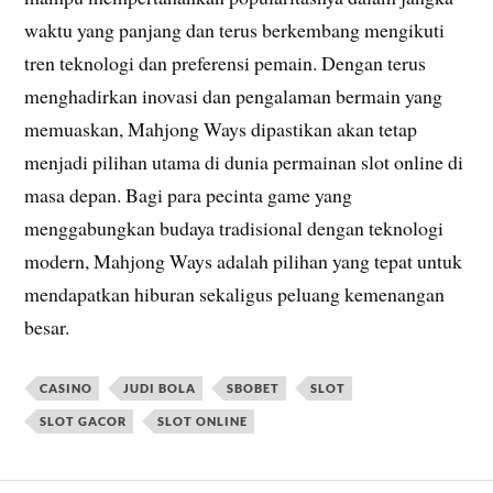
waktu yang panjang dan terus berkembang mengikuti
tren teknologi dan preferensi pemain. Dengan terus
menghadirkan inovasi dan pengalaman bermain yang
memuaskan, Mahjong Ways dipastikan akan tetap
menjadi pilihan utama di dunia permainan slot online di
masa depan. Bagi para pecinta game yang
menggabungkan budaya tradisional dengan teknologi
modern, Mahjong Ways adalah pilihan yang tepat untuk
mendapatkan hiburan sekaligus peluang kemenangan
besar.
CASINO
JUDI BOLA
SBOBET
SLOT
SLOT GACOR
SLOT ONLINE