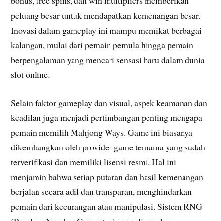
bonus, free spins, dan win multipliers memberikan
peluang besar untuk mendapatkan kemenangan besar.
Inovasi dalam gameplay ini mampu memikat berbagai
kalangan, mulai dari pemain pemula hingga pemain
berpengalaman yang mencari sensasi baru dalam dunia
slot online.
Selain faktor gameplay dan visual, aspek keamanan dan
keadilan juga menjadi pertimbangan penting mengapa
pemain memilih Mahjong Ways. Game ini biasanya
dikembangkan oleh provider game ternama yang sudah
terverifikasi dan memiliki lisensi resmi. Hal ini
menjamin bahwa setiap putaran dan hasil kemenangan
berjalan secara adil dan transparan, menghindarkan
pemain dari kecurangan atau manipulasi. Sistem RNG
(Random Number Generator) yang digunakan