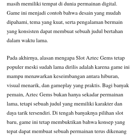
masih memiliki tempat di dunia permainan digital.
Game ini menjadi contoh bahwa desain yang mudah
dipahami, tema yang kuat, serta pengalaman bermain
yang konsisten dapat membuat sebuah judul bertahan
dalam waktu lama.
Pada akhirnya, alasan mengapa Slot Aztec Gems tetap
populer meski sudah lama dirilis adalah karena game ini
mampu menawarkan keseimbangan antara hiburan,
visual menarik, dan gameplay yang praktis. Bagi banyak
pemain, Aztec Gems bukan hanya sekadar permainan
lama, tetapi sebuah judul yang memiliki karakter dan
daya tarik tersendiri. Di tengah banyaknya pilihan slot
baru, game ini tetap membuktikan bahwa konsep yang
tepat dapat membuat sebuah permainan terus dikenang