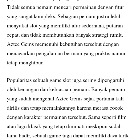
Tidak semua pemain mencari permainan dengan fitur
yang sangat kompleks. Sebagian pemain justru lebih
menyukai slot yang memiliki alur sederhana, putaran
cepat, dan tidak membutuhkan banyak strategi rumit.
Aztec Gems memenuhi kebutuhan tersebut dengan
menawarkan pengalaman bermain yang praktis namun
tetap menghibur.
Popularitas sebuah game slot juga sering dipengaruhi
oleh kenangan dan kebiasaan pemain. Banyak pemain
yang sudah mengenal Aztec Gems sejak pertama kali
dirilis dan tetap memainkannya karena merasa cocok
dengan karakter permainan tersebut. Sama seperti film
atau lagu klasik yang tetap diminati meskipun sudah
lama hadir, sebuah game juga dapat memiliki daya tarik