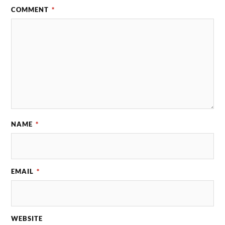
COMMENT
*
NAME
*
EMAIL
*
WEBSITE