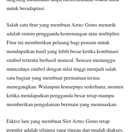
untuk beradaptasi.
Salah satu fitur yang membuat Aztec Gems menarik
adalah sistem pengganda kemenangan atau multiplier.
Fitur ini memberikan peluang bagi pemain untuk
mendapatkan hasil yang lebih besar ketika kombinasi
simbol tertentu berhasil muncul. Sensasi menunggu
munculnya simbol dengan nilai tinggi menjadi salah
satu bagian yang membuat permainan terasa
menegangkan. Walaupun konsepnya sederhana, momen
ketika mendapatkan pengganda besar tetap mampu
memberikan pengalaman bermain yang memuaskan.
Faktor lain yang membuat Slot Aztec Gems tetap
populer adalah sifatnya yang ringan dan mudah diakses.