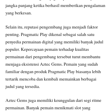
jangka panjang ketika berhasil memberikan pengalaman
yang berkesan.
Selain itu, reputasi pengembang juga menjadi faktor
penting. Pragmatic Play dikenal sebagai salah satu
penyedia permainan digital yang memiliki banyak judul
populer. Kepercayaan pemain terhadap kualitas
permainan dari pengembang tersebut turut membantu
menjaga eksistensi Aztec Gems. Pemain yang sudah
familiar dengan produk Pragmatic Play biasanya lebih
tertarik mencoba dan kembali memainkan berbagai
judul yang tersedia.
Aztec Gems juga memiliki keunggulan dari segi ritme
permainan. Banyak pemain menikmati slot yang