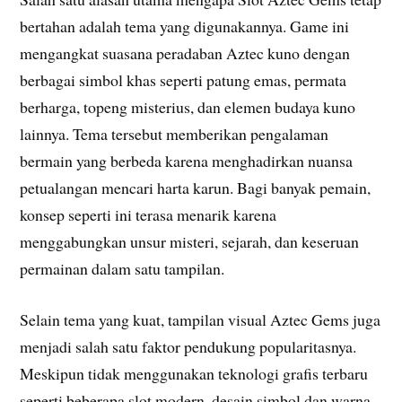
bertahan adalah tema yang digunakannya. Game ini
mengangkat suasana peradaban Aztec kuno dengan
berbagai simbol khas seperti patung emas, permata
berharga, topeng misterius, dan elemen budaya kuno
lainnya. Tema tersebut memberikan pengalaman
bermain yang berbeda karena menghadirkan nuansa
petualangan mencari harta karun. Bagi banyak pemain,
konsep seperti ini terasa menarik karena
menggabungkan unsur misteri, sejarah, dan keseruan
permainan dalam satu tampilan.
Selain tema yang kuat, tampilan visual Aztec Gems juga
menjadi salah satu faktor pendukung popularitasnya.
Meskipun tidak menggunakan teknologi grafis terbaru
seperti beberapa slot modern, desain simbol dan warna