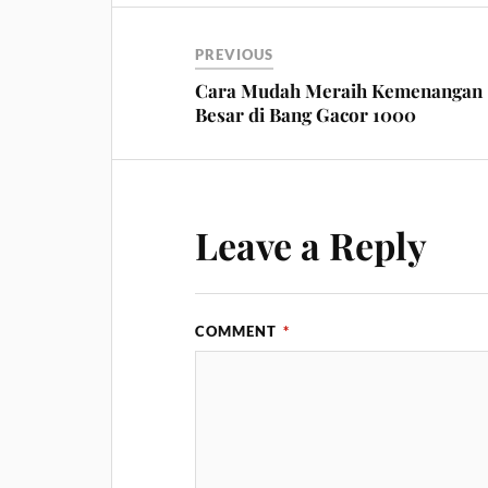
PREVIOUS
Cara Mudah Meraih Kemenangan
Besar di Bang Gacor 1000
Leave a Reply
COMMENT
*