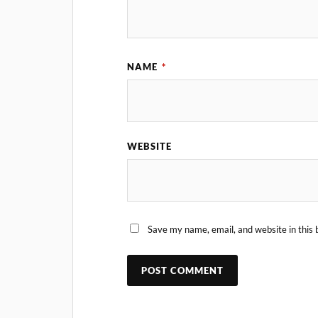
NAME
*
WEBSITE
Save my name, email, and website in this 