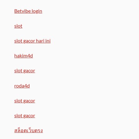
Betvibe login
slot
slot gacor hari ini
hakim4d
slot gacor
roda4d
slot gacor
slot gacor
สล็อตเว็บตรง