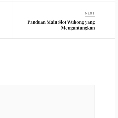
NEXT
Panduan Main Slot Wukong yang
Menguntungkan