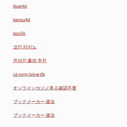
lipat4d
bensu4d
bos56
코인 카지노
온라인 홀덤 추천
cá cược bóng đá
オンラインカジノ本人確認不要
ブックメーカー 違法
ブックメーカー 違法