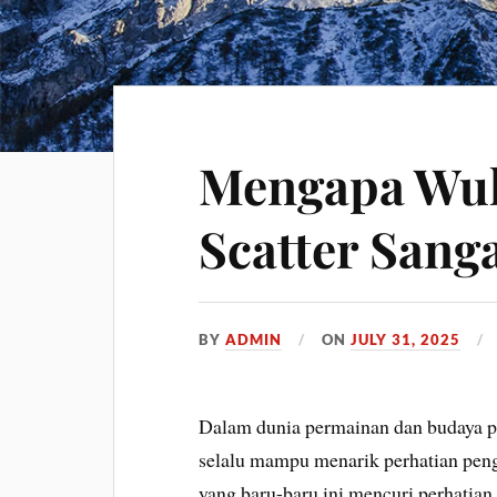
Mengapa Wuk
Scatter Sang
BY
ADMIN
ON
JULY 31, 2025
Dalam dunia permainan dan budaya po
selalu mampu menarik perhatian peng
yang baru-baru ini mencuri perhatian