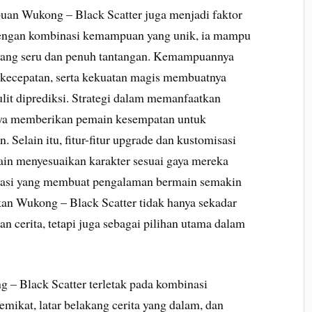
uan Wukong – Black Scatter juga menjadi faktor
engan kombinasi kemampuan yang unik, ia mampu
ang seru dan penuh tantangan. Kemampuannya
 kecepatan, serta kekuatan magis membuatnya
ulit diprediksi. Strategi dalam memanfaatkan
nya memberikan pemain kesempatan untuk
 Selain itu, fitur-fitur upgrade dan kustomisasi
n menyesuaikan karakter sesuai gaya mereka
sasi yang membuat pengalaman bermain semakin
an Wukong – Black Scatter tidak hanya sekadar
an cerita, tetapi juga sebagai pilihan utama dalam
g – Black Scatter terletak pada kombinasi
emikat, latar belakang cerita yang dalam, dan