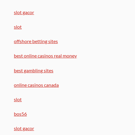
slot gacor
slot
offshore betting sites
best online casinos real money
best gambling sites
online casinos canada
slot
bos56
slot gacor