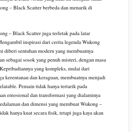
ng – Black Scatter berbeda dan menarik di
ong – Black Scatter juga terletak pada latar
Mengambil inspirasi dari cerita legenda Wukong
 ini diberi sentuhan modern yang membuatnya
kan sebagai sosok yang penuh misteri, dengan masa
 Kepribadiannya yang kompleks, mulai dari
gga kerentanan dan keraguan, membuatnya menjadi
latable. Pemain tidak hanya tertarik pada
anan emosional dan transformasi yang dialaminya
 kedalaman dan dimensi yang membuat Wukong –
dak hanya kuat secara fisik, tetapi juga kaya akan