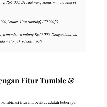
agi Rp5.000. Di saat yang sama, muncul simbol
.000) \times 10 = \mathbf{150.000}$.
anya membawa pulang Rp15.000. Dengan bantuan
da melonjak 10 kali lipat!
engan Fitur Tumble &
kombinasi fitur ini, berikut adalah beberapa