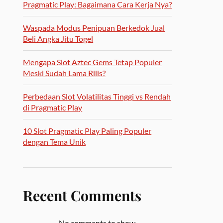
Pragmatic Play: Bagaimana Cara Kerja Nya?
Waspada Modus Penipuan Berkedok Jual
Beli Angka Jitu Togel
Mengapa Slot Aztec Gems Tetap Populer
Meski Sudah Lama Rilis?
Perbedaan Slot Volatilitas Tinggi vs Rendah
di Pragmatic Play
10 Slot Pragmatic Play Paling Populer
dengan Tema Unik
Recent Comments
No comments to show.