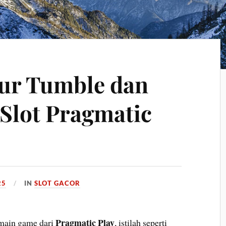
tur Tumble dan
 Slot Pragmatic
25
IN
SLOT GACOR
Pragmatic Play
main game dari
, istilah seperti