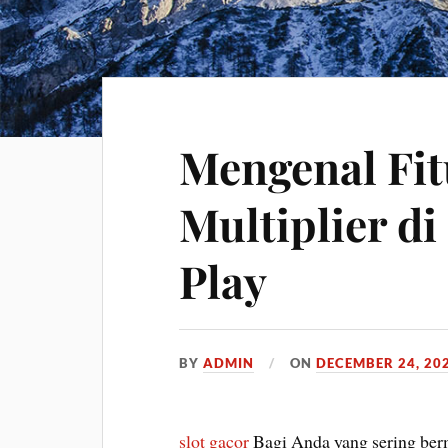
Mengenal Fi
Multiplier di
Play
BY
ADMIN
ON
DECEMBER 24, 20
slot gacor
Bagi Anda yang sering ber