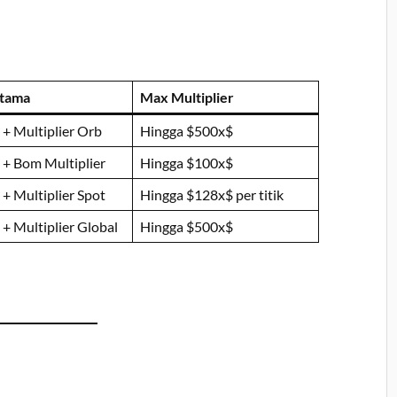
Utama
Max Multiplier
+ Multiplier Orb
Hingga $500x$
 + Bom Multiplier
Hingga $100x$
+ Multiplier Spot
Hingga $128x$ per titik
+ Multiplier Global
Hingga $500x$