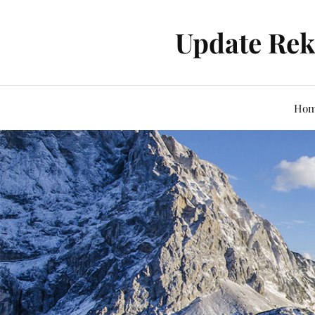
Update Rek
Ho