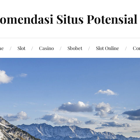
omendasi Situs Potensial 
me
Slot
Casino
Sbobet
Slot Online
Con