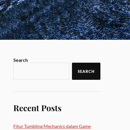
Search
SEARCH
Recent Posts
Fitur Tumbling Mechanics dalam Game