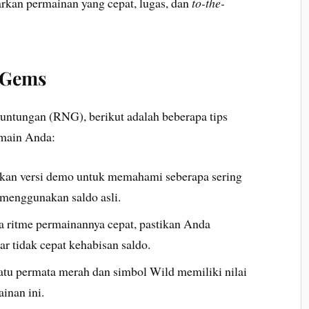
rkan permainan yang cepat, lugas, dan
to-the-
c Gems
untungan (RNG), berikut adalah beberapa tips
main Anda:
an versi demo untuk memahami seberapa sering
menggunakan saldo asli.
 ritme permainannya cepat, pastikan Anda
r tidak cepat kehabisan saldo.
tu permata merah dan simbol Wild memiliki nilai
inan ini.