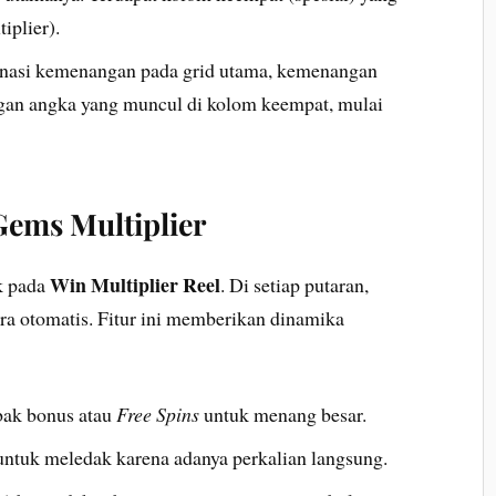
iplier).
inasi kemenangan pada grid utama, kemenangan
ngan angka yang muncul di kolom keempat, mulai
 Gems Multiplier
Win Multiplier Reel
ak pada
. Di setiap putaran,
ra otomatis. Fitur ini memberikan dinamika
bak bonus atau
Free Spins
untuk menang besar.
untuk meledak karena adanya perkalian langsung.