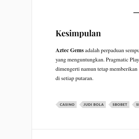
Kesimpulan
Aztec Gems
adalah perpaduan sempurn
yang menguntungkan. Pragmatic Play
dimengerti namun tetap memberikan s
di setiap putaran.
CASINO
JUDI BOLA
SBOBET
S