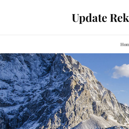
Update Rek
Ho