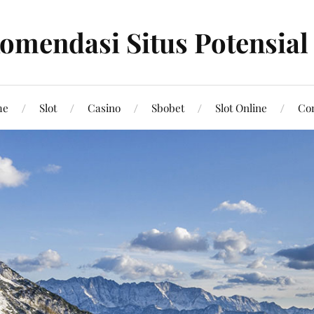
omendasi Situs Potensial 
me
Slot
Casino
Sbobet
Slot Online
Con