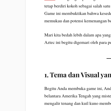
tetap berdiri kokoh sebagai salah sat
Game ini membuktikan bahwa keseder
memukau dan potensi kemenangan besa
Mari kita bedah lebih dalam apa yan
Aztec ini begitu digemari oleh para p
1. Tema dan Visual y
Begitu Anda membuka game ini, And
belantara Amerika Tengah yang mister
mengalir tenang dan kuil kuno memb