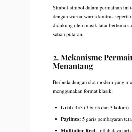
Simbol-simbol dalam permainan ini te
dengan warna-warna kontras seperti me
didukung oleh musik latar bertema 
setiap putaran.
2. Mekanisme Permai
Menantang
Berbeda dengan slot modern yang me
menggunakan format klasik:
Grid:
3×3 (3 baris dan 3 kolom).
Paylines:
5 garis pembayaran teta
Multiplier Reel:
Inilah daya tari