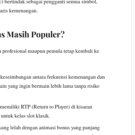
 bertindak sebagai pengganti semua simbol,
ris kemenangan.
s Masih Populer?
 profesional maupun pemula tetap kembali ke
eseimbangan antara frekuensi kemenangan dan
in yang ingin bermain lebih lama tanpa risiko
memiliki RTP (Return to Player) di kisaran
untuk kelas slot klasik.
ang lelah dengan animasi bonus yang panjang