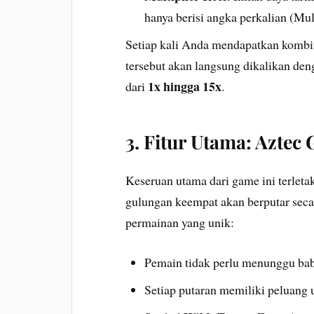
hanya berisi angka perkalian (Mult
Setiap kali Anda mendapatkan komb
tersebut akan langsung dikalikan de
1x hingga 15x
dari
.
3. Fitur Utama: Aztec
Keseruan utama dari game ini terlet
gulungan keempat akan berputar seca
permainan yang unik:
Pemain tidak perlu menunggu ba
Setiap putaran memiliki peluang 