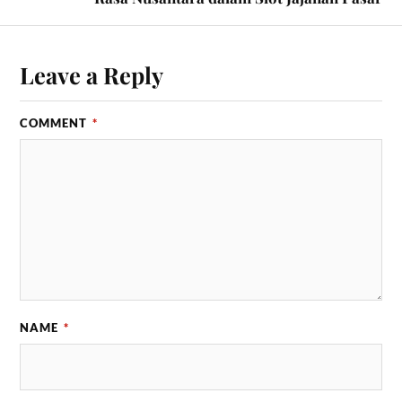
Leave a Reply
COMMENT
*
NAME
*