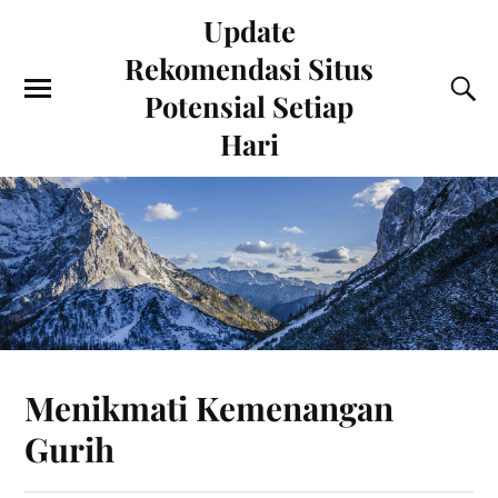
Update
Rekomendasi Situs
Potensial Setiap
Hari
Menikmati Kemenangan
Gurih