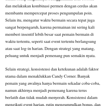
dan melakukan kombinasi permen dengan cerdas akan
membantu mempercepat proses pengumpulan poin.
Selain itu, mengatur waktu bermain secara tepat juga
sangat berpengaruh, karena permainan ini sering kali
memberi insentif lebih besar saat pemain bermain di
waktu tertentu, seperti saat event tertentu berlangsung
atau saat log-in harian. Dengan strategi yang matang,
peluang untuk menjadi pemenang pun semakin nyata.
Selain strategi, konsistensi dan ketekunan adalah faktor
utama dalam menaklukkan Candy Corner. Banyak
pemain yang awalnya hanya bermain sekadar coba-coba,
namun akhirnya menjadi pemenang karena terus
berlatih dan tidak mudah menyerah. Konsistensi dalam
mengikuti event harian, rutin mengumpulkan bonus, dan