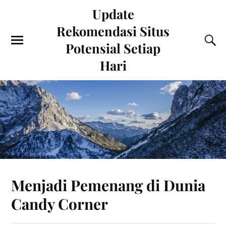
Update
Rekomendasi Situs
Potensial Setiap
Hari
Menjadi Pemenang di Dunia
Candy Corner