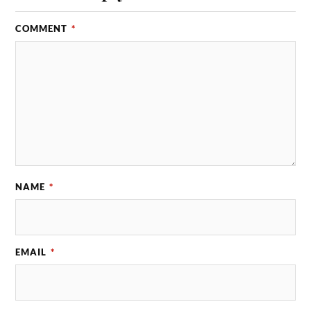
COMMENT
*
NAME
*
EMAIL
*