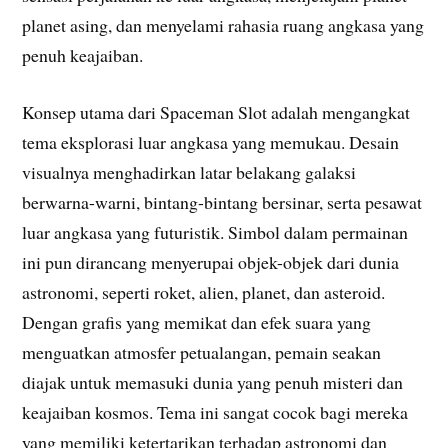
planet asing, dan menyelami rahasia ruang angkasa yang
penuh keajaiban.
Konsep utama dari Spaceman Slot adalah mengangkat
tema eksplorasi luar angkasa yang memukau. Desain
visualnya menghadirkan latar belakang galaksi
berwarna-warni, bintang-bintang bersinar, serta pesawat
luar angkasa yang futuristik. Simbol dalam permainan
ini pun dirancang menyerupai objek-objek dari dunia
astronomi, seperti roket, alien, planet, dan asteroid.
Dengan grafis yang memikat dan efek suara yang
menguatkan atmosfer petualangan, pemain seakan
diajak untuk memasuki dunia yang penuh misteri dan
keajaiban kosmos. Tema ini sangat cocok bagi mereka
yang memiliki ketertarikan terhadap astronomi dan