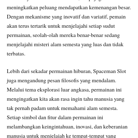
meningkatkan peluang mendapatkan kemenangan besar.
Dengan mekanisme yang inovatif dan variatif, pemain
akan terus tertarik untuk menjelajahi setiap sudut
permainan, seolah-olah mereka benar-benar sedang
menjelajahi misteri alam semesta yang luas dan tidak
terbatas.
Lebih dari sekadar permainan hiburan, Spaceman Slot
juga mengandung pesan filosofis yang mendalam.
Melalui tema eksplorasi luar angkasa, permainan ini
mengingatkan kita akan rasa ingin tahu manusia yang
tak pernah padam untuk memahami alam semesta.
Setiap simbol dan fitur dalam permainan ini
melambangkan keingintahuan, inovasi, dan keberanian
manusia untuk menjelajah ke tempat-tempat yang