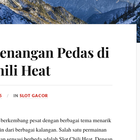
enangan Pedas di
ili Heat
5
IN
SLOT GACOR
n berkembang pesat dengan berbagai tema menarik
 dari berbagai kalangan. Salah satu permainan
n sensasi berbeda adalah Slot Chili Heat. Dengan