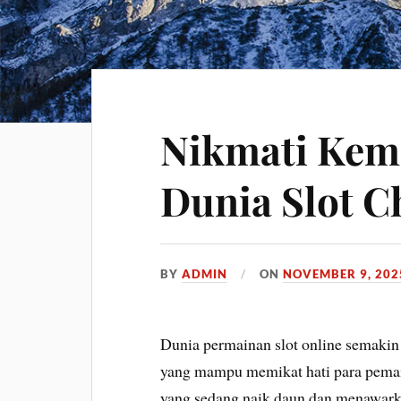
Nikmati Kem
Dunia Slot Ch
BY
ADMIN
ON
NOVEMBER 9, 202
Dunia permainan slot online semaki
yang mampu memikat hati para pemain
yang sedang naik daun dan menawarka