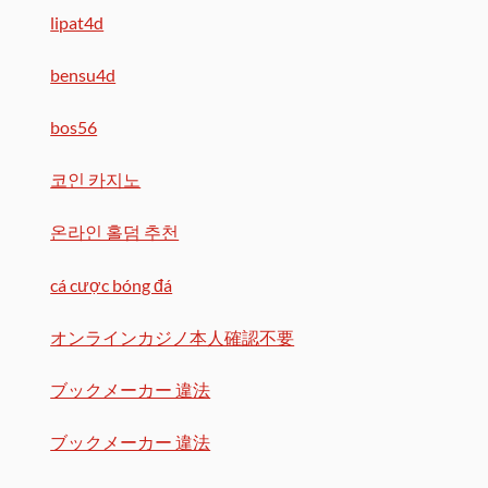
lipat4d
bensu4d
bos56
코인 카지노
온라인 홀덤 추천
cá cược bóng đá
オンラインカジノ本人確認不要
ブックメーカー 違法
ブックメーカー 違法