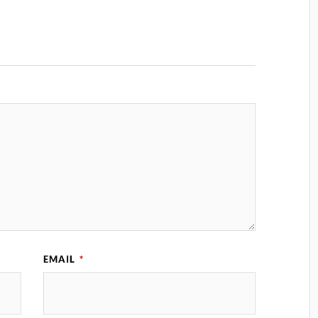
EMAIL
*