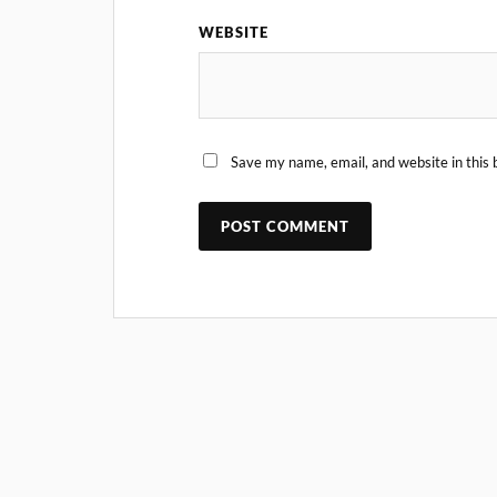
WEBSITE
Save my name, email, and website in this 