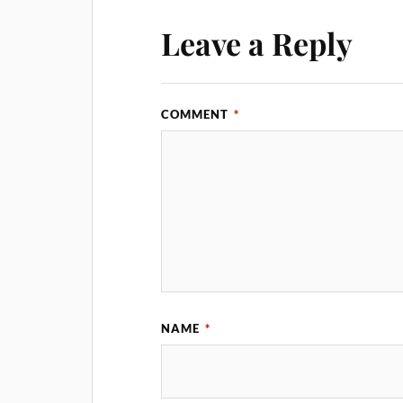
Leave a Reply
COMMENT
*
NAME
*