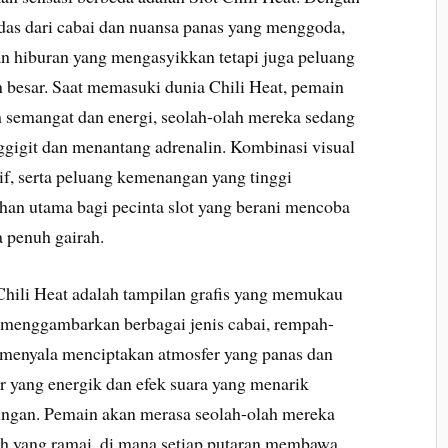
as dari cabai dan nuansa panas yang menggoda,
n hiburan yang mengasyikkan tetapi juga peluang
besar. Saat memasuki dunia Chili Heat, pemain
 semangat dan energi, seolah-olah mereka sedang
gigit dan menantang adrenalin. Kombinasi visual
tif, serta peluang kemenangan yang tinggi
han utama bagi pecinta slot yang berani mencoba
 penuh gairah.
t Chili Heat adalah tampilan grafis yang memukau
 menggambarkan berbagai jenis cabai, rempah-
menyala menciptakan atmosfer yang panas dan
ar yang energik dan efek suara yang menarik
ngan. Pemain akan merasa seolah-olah mereka
ah yang ramai, di mana setiap putaran membawa