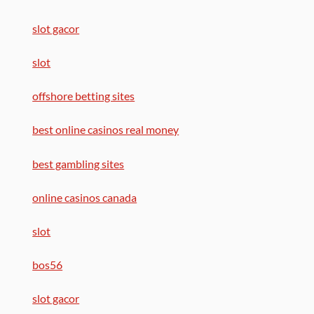
slot gacor
slot
offshore betting sites
best online casinos real money
best gambling sites
online casinos canada
slot
bos56
slot gacor