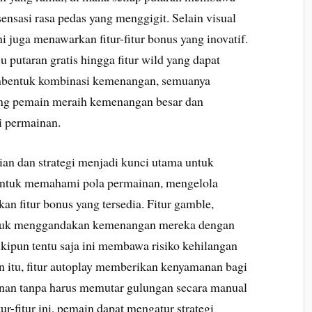
ensasi rasa pedas yang menggigit. Selain visual
 juga menawarkan fitur-fitur bonus yang inovatif.
 putaran gratis hingga fitur wild yang dapat
mbentuk kombinasi kemenangan, semuanya
ng pemain meraih kemenangan besar dan
i permainan.
ian dan strategi menjadi kunci utama untuk
untuk memahami pola permainan, mengelola
an fitur bonus yang tersedia. Fitur gamble,
tuk menggandakan kemenangan mereka dengan
kipun tentu saja ini membawa risiko kehilangan
n itu, fitur autoplay memberikan kenyamanan bagi
nan tanpa harus memutar gulungan secara manual
r-fitur ini, pemain dapat mengatur strategi