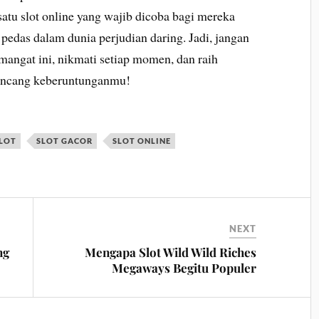
satu slot online yang wajib dicoba bagi mereka
pedas dalam dunia perjudian daring. Jadi, jangan
angat ini, nikmati setiap momen, dan raih
uncang keberuntunganmu!
LOT
SLOT GACOR
SLOT ONLINE
NEXT
ng
Mengapa Slot Wild Wild Riches
Megaways Begitu Populer