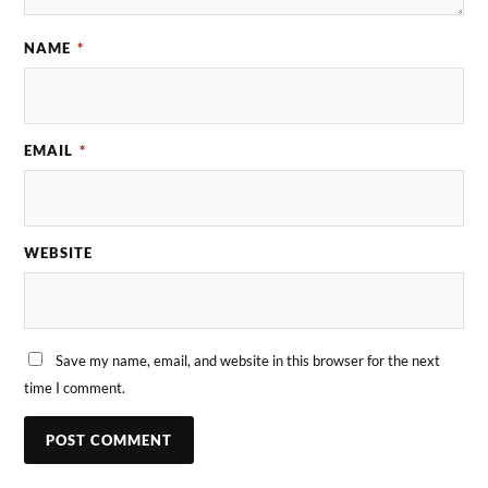
NAME
*
EMAIL
*
WEBSITE
Save my name, email, and website in this browser for the next
time I comment.