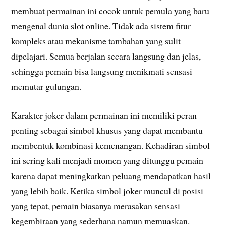
membuat permainan ini cocok untuk pemula yang baru
mengenal dunia slot online. Tidak ada sistem fitur
kompleks atau mekanisme tambahan yang sulit
dipelajari. Semua berjalan secara langsung dan jelas,
sehingga pemain bisa langsung menikmati sensasi
memutar gulungan.
Karakter joker dalam permainan ini memiliki peran
penting sebagai simbol khusus yang dapat membantu
membentuk kombinasi kemenangan. Kehadiran simbol
ini sering kali menjadi momen yang ditunggu pemain
karena dapat meningkatkan peluang mendapatkan hasil
yang lebih baik. Ketika simbol joker muncul di posisi
yang tepat, pemain biasanya merasakan sensasi
kegembiraan yang sederhana namun memuaskan.