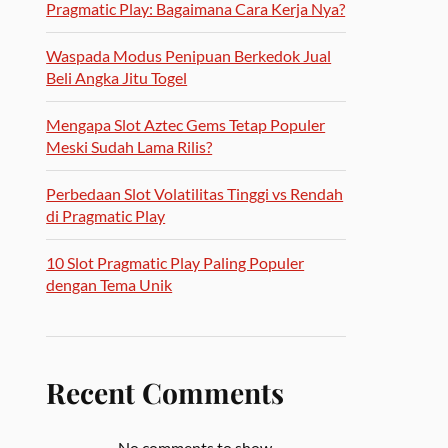
Pragmatic Play: Bagaimana Cara Kerja Nya?
Waspada Modus Penipuan Berkedok Jual
Beli Angka Jitu Togel
Mengapa Slot Aztec Gems Tetap Populer
Meski Sudah Lama Rilis?
Perbedaan Slot Volatilitas Tinggi vs Rendah
di Pragmatic Play
10 Slot Pragmatic Play Paling Populer
dengan Tema Unik
Recent Comments
No comments to show.