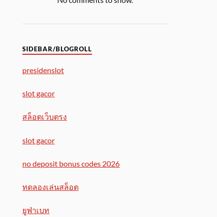
SIDEBAR/BLOGROLL
presidenslot
slot gacor
สล็อตเว็บตรง
slot gacor
no deposit bonus codes 2026
ทดลองเล่นสล็อต
ยูฟ่าเบท