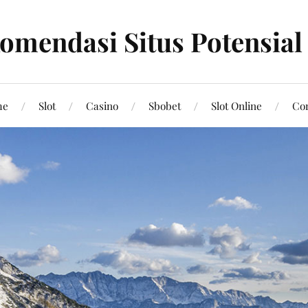
omendasi Situs Potensial 
me
Slot
Casino
Sbobet
Slot Online
Con