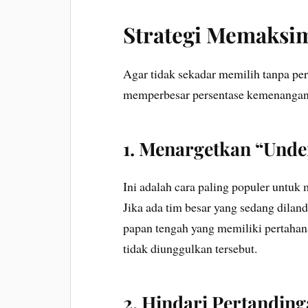
Strategi Memaksim
Agar tidak sekadar memilih tanpa per
memperbesar persentase kemenanga
1. Menargetkan “Und
Ini adalah cara paling populer untuk 
Jika ada tim besar yang sedang dilan
papan tengah yang memiliki pertahana
tidak diunggulkan tersebut.
2. Hindari Pertanding