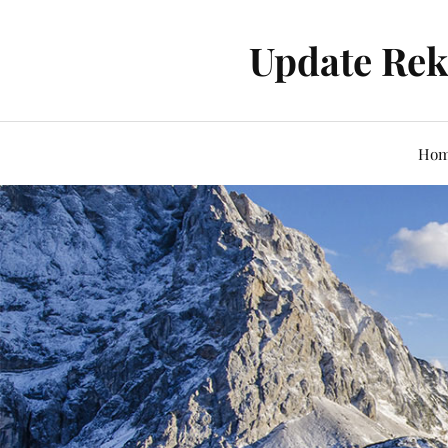
Update Rek
Ho