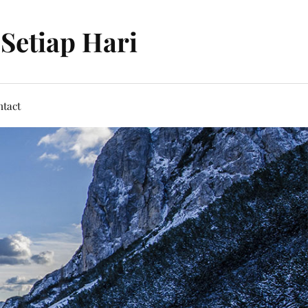
Setiap Hari
tact