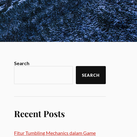
Search
SEARCH
Recent Posts
Fitur Tumbling Mechanics dalam Game