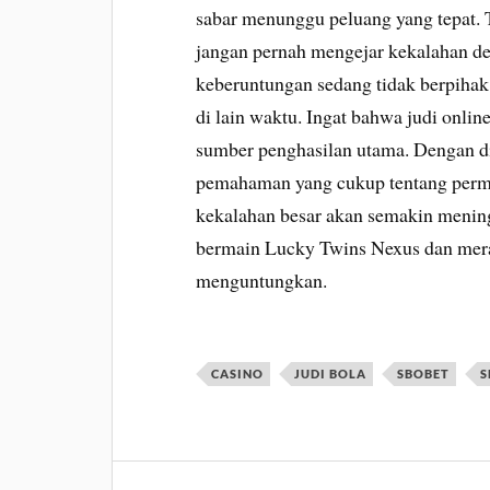
sabar menunggu peluang yang tepat. 
jangan pernah mengejar kekalahan den
keberuntungan sedang tidak berpihak
di lain waktu. Ingat bahwa judi onli
sumber penghasilan utama. Dengan dis
pemahaman yang cukup tentang perm
kekalahan besar akan semakin meni
bermain Lucky Twins Nexus dan mera
menguntungkan.
CASINO
JUDI BOLA
SBOBET
S