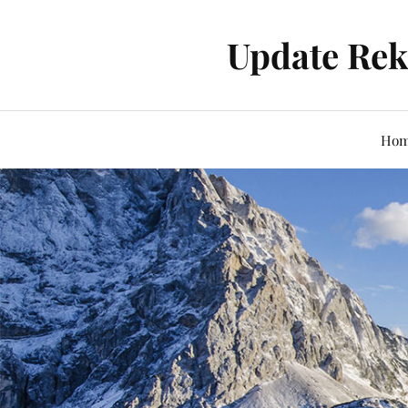
Update Rek
Ho