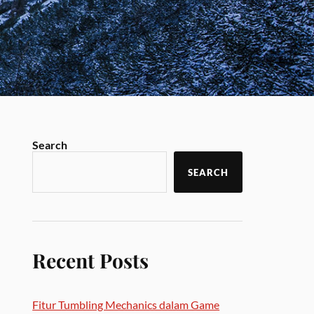
Search
SEARCH
Recent Posts
Fitur Tumbling Mechanics dalam Game