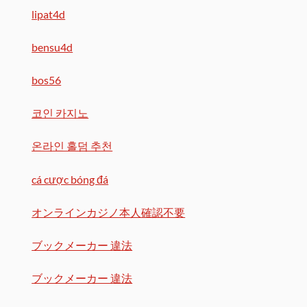
lipat4d
bensu4d
bos56
코인 카지노
온라인 홀덤 추천
cá cược bóng đá
オンラインカジノ本人確認不要
ブックメーカー 違法
ブックメーカー 違法