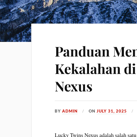
Panduan Men
Kekalahan di
Nexus
BY
ADMIN
ON
JULY 31, 2025
Lucky Twins Nexus adalah salah satu