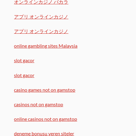
オンラインカジノ バカラ
アプリ オンラインカジノ
アプリ オンラインカジノ
online gambling sites Malaysia
slot gacor
slot gacor
casino games not on gamstop
casinos not on gamstop
online casinos not on gamstop
deneme bonusu veren siteler