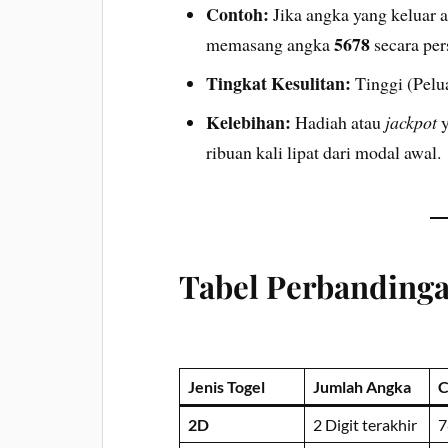
Contoh:
Jika angka yang keluar 
5678
memasang angka
secara pers
Tingkat Kesulitan:
Tinggi (Pelu
Kelebihan:
Hadiah atau
jackpot
y
ribuan kali lipat dari modal awal.
Tabel Perbanding
Jenis Togel
Jumlah Angka
C
2D
2 Digit terakhir
7