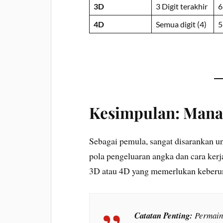
3D
3 Digit terakhir
6
4D
Semua digit (4)
5
Kesimpulan: Mana 
Sebagai pemula, sangat disarankan u
pola pengeluaran angka dan cara ker
3D atau 4D yang memerlukan keberunt
Catatan Penting:
Permaina