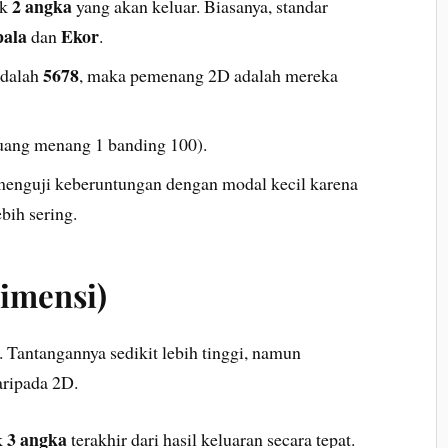
2 angka
ak
yang akan keluar. Biasanya, standar
ala
Ekor
dan
.
5678
adalah
, maka pemenang 2D adalah mereka
ang menang 1 banding 100).
enguji keberuntungan dengan modal kecil karena
bih sering.
Dimensi)
 Tantangannya sedikit lebih tinggi, namun
aripada 2D.
3 angka
k
terakhir dari hasil keluaran secara tepat.