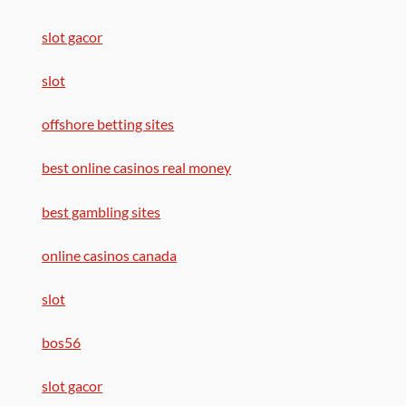
slot gacor
slot
offshore betting sites
best online casinos real money
best gambling sites
online casinos canada
slot
bos56
slot gacor