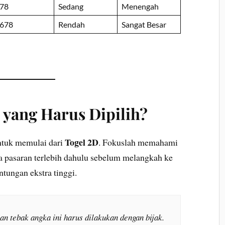
78
Sedang
Menengah
678
Rendah
Sangat Besar
yang Harus Dipilih?
Togel 2D
ntuk memulai dari
. Fokuslah memahami
ja pasaran terlebih dahulu sebelum melangkah ke
ungan ekstra tinggi.
n tebak angka ini harus dilakukan dengan bijak.