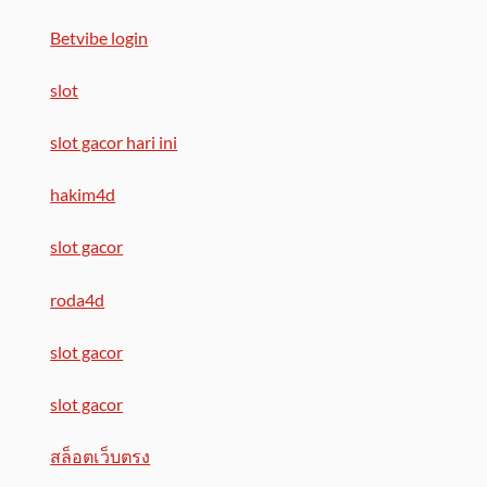
Betvibe login
slot
slot gacor hari ini
hakim4d
slot gacor
roda4d
slot gacor
slot gacor
สล็อตเว็บตรง