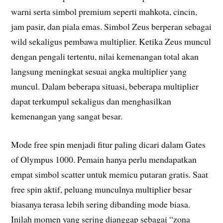
warni serta simbol premium seperti mahkota, cincin,
jam pasir, dan piala emas. Simbol Zeus berperan sebagai
wild sekaligus pembawa multiplier. Ketika Zeus muncul
dengan pengali tertentu, nilai kemenangan total akan
langsung meningkat sesuai angka multiplier yang
muncul. Dalam beberapa situasi, beberapa multiplier
dapat terkumpul sekaligus dan menghasilkan
kemenangan yang sangat besar.
Mode free spin menjadi fitur paling dicari dalam Gates
of Olympus 1000. Pemain hanya perlu mendapatkan
empat simbol scatter untuk memicu putaran gratis. Saat
free spin aktif, peluang munculnya multiplier besar
biasanya terasa lebih sering dibanding mode biasa.
Inilah momen yang sering dianggap sebagai “zona