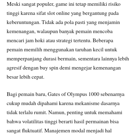
Meski sangat populer, game ini tetap memiliki risiko
tinggi karena sifat slot online yang bergantung pada
keberuntungan. Tidak ada pola pasti yang menjamin
kemenangan, walaupun banyak pemain mencoba
mencari jam hoki atau strategi tertentu. Beberapa
pemain memilih menggunakan taruhan kecil untuk
memperpanjang durasi bermain, sementara lainnya lebih
agresif dengan buy spin demi mengejar kemenangan
besar lebih cepat.
Bagi pemain baru, Gates of Olympus 1000 sebenarnya
cukup mudah dipahami karena mekanisme dasarnya
tidak terlalu rumit. Namun, penting untuk memahami
bahwa volatilitas tinggi berarti hasil permainan bisa
sangat fluktuatif. Manajemen modal menjadi hal