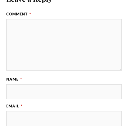
COMMENT
*
NAME
*
EMAIL
*