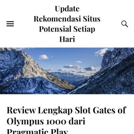
Update
Rekomendasi Situs
Potensial Setiap
Hari
Review Lengkap Slot Gates of
Olympus 1000 dari
Pragmatic Play