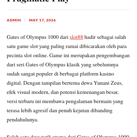
ADMIN
MAY 17, 2026
Gates of Olympus 1000 dari
slot88
hadir sebagai salah
satu game slot yang paling ramai dibicarakan oleh para
pecinta slot online. Game ini merupakan pengembangan
dari seri Gates of Olympus klasik yang sebelumnya
sudah sangat populer di berbagai platform kasino
digital. Dengan tampilan bertema dewa Yunani Zeus,
efek visual modern, dan potensi kemenangan besar,
versi terbaru ini membawa pengalaman bermain yang
terasa lebih agresif dan penuh kejutan dibanding
pendahulunya.
Salah satu daya tarik utama dari Gates of Olympus 1000