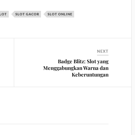
LOT
SLOT GACOR
SLOT ONLINE
NEXT
Badge Blitz: Slot yang
Menggabungkan Warna dan
Keberuntungan