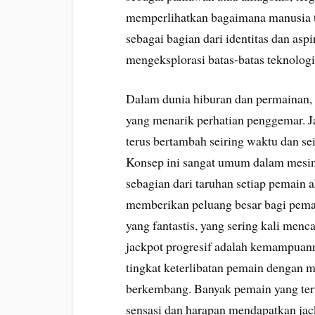
memperlihatkan bagaimana manusia tid
sebagai bagian dari identitas dan asp
mengeksplorasi batas-batas teknologi
Dalam dunia hiburan dan permainan, f
yang menarik perhatian penggemar. Ja
terus bertambah seiring waktu dan sei
Konsep ini sangat umum dalam mesin 
sebagian dari taruhan setiap pemain a
memberikan peluang besar bagi pem
yang fantastis, yang sering kali menc
jackpot progresif adalah kemampuan
tingkat keterlibatan pemain dengan 
berkembang. Banyak pemain yang ter
sensasi dan harapan mendapatkan ja