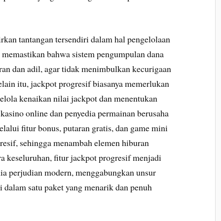
irkan tantangan tersendiri dalam hal pengelolaan
s memastikan bahwa sistem pengumpulan dana
aran dan adil, agar tidak menimbulkan kecurigaan
elain itu, jackpot progresif biasanya memerlukan
lola kenaikan nilai jackpot dan menentukan
 kasino online dan penyedia permainan berusaha
lui fitur bonus, putaran gratis, dan game mini
ogresif, sehingga menambah elemen hiburan
 keseluruhan, fitur jackpot progresif menjadi
unia perjudian modern, menggabungkan unsur
gi dalam satu paket yang menarik dan penuh