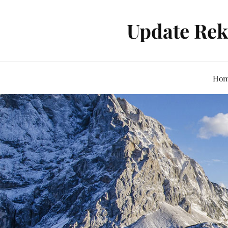
Update Rek
Ho