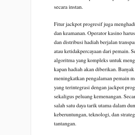
secara instan.
Fitur jackpot progresif juga menghad
dan keamanan. Operator kasino haru
dan distribusi hadiah berjalan transp
atau ketidakpercayaan dari pemain. S
algoritma yang kompleks untuk menge
kapan hadiah akan diberikan. Banyak
meningkatkan pengalaman pemain mela
yang terintegrasi dengan jackpot pr
sekaligus peluang kemenangan. Secara
salah satu daya tarik utama dalam d
keberuntungan, teknologi, dan strate
tantangan.