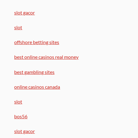
slot gacor
slot
offshore betting sites
best online casinos real money
best gambling sites
online casinos canada
slot
bos56
slot gacor