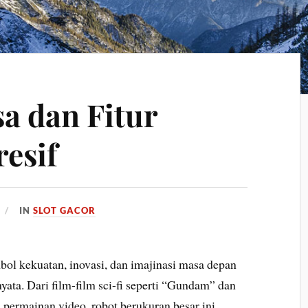
a dan Fitur
resif
IN
SLOT GACOR
bol kekuatan, inovasi, dan imajinasi masa depan
yata. Dari film-film sci-fi seperti “Gundam” dan
 permainan video, robot berukuran besar ini