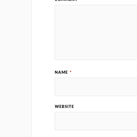
NAME
*
WEBSITE