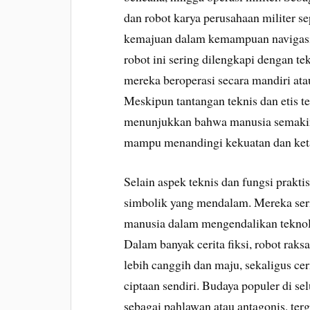
dan robot karya perusahaan militer 
kemajuan dalam kemampuan navigasi, 
robot ini sering dilengkapi dengan 
mereka beroperasi secara mandiri at
Meskipun tantangan teknis dan etis te
menunjukkan bahwa manusia semakin 
mampu menandingi kekuatan dan ket
Selain aspek teknis dan fungsi prakti
simbolik yang mendalam. Mereka seri
manusia dalam mengendalikan teknolog
Dalam banyak cerita fiksi, robot rak
lebih canggih dan maju, sekaligus ce
ciptaan sendiri. Budaya populer di se
sebagai pahlawan atau antagonis, ter