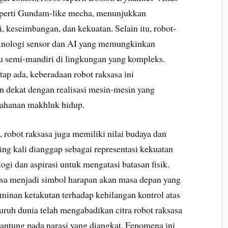
seperti Gundam-like mecha, menunjukkan
keseimbangan, dan kekuatan. Selain itu, robot-
teknologi sensor dan AI yang memungkinkan
au semi-mandiri di lingkungan yang kompleks.
tap ada, keberadaan robot raksasa ini
dekat dengan realisasi mesin-mesin yang
ahanan makhluk hidup.
s, robot raksasa juga memiliki nilai budaya dan
ng kali dianggap sebagai representasi kekuatan
i dan aspirasi untuk mengatasi batasan fisik.
sasa menjadi simbol harapan akan masa depan yang
rminan ketakutan terhadap kehilangan kontrol atas
luruh dunia telah mengabadikan citra robot raksasa
gantung pada narasi yang diangkat. Fenomena ini