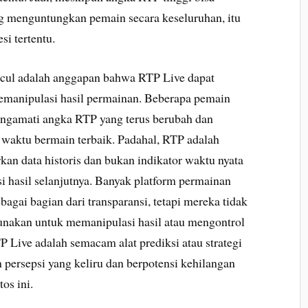
 menguntungkan pemain secara keseluruhan, itu
i tertentu.
uncul adalah anggapan bahwa RTP Live dapat
memanipulasi hasil permainan. Beberapa pemain
ngamati angka RTP yang terus berubah dan
aktu bermain terbaik. Padahal, RTP adalah
rkan data historis dan bukan indikator waktu nyata
 hasil selanjutnya. Banyak platform permainan
agai bagian dari transparansi, tetapi mereka tidak
unakan untuk memanipulasi hasil atau mengontrol
ive adalah semacam alat prediksi atau strategi
persepsi yang keliru dan berpotensi kehilangan
os ini.