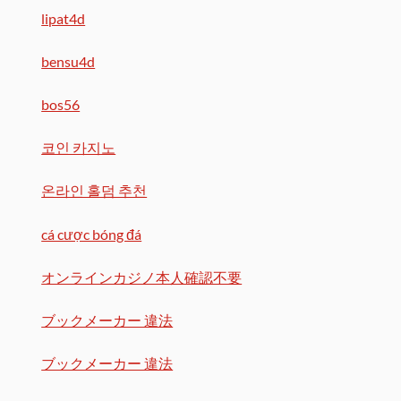
lipat4d
bensu4d
bos56
코인 카지노
온라인 홀덤 추천
cá cược bóng đá
オンラインカジノ本人確認不要
ブックメーカー 違法
ブックメーカー 違法