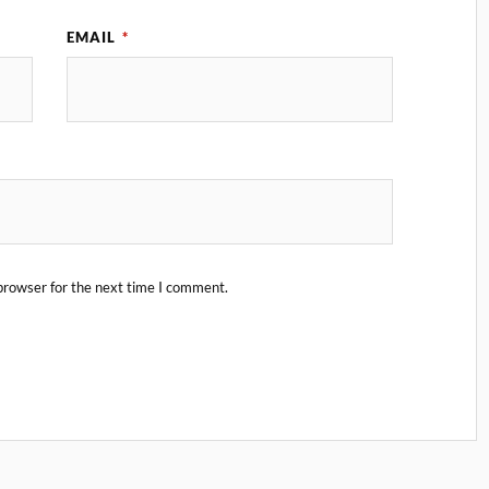
EMAIL
*
browser for the next time I comment.