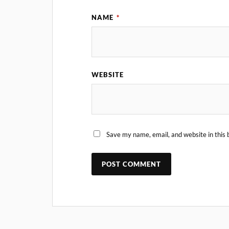
NAME
*
WEBSITE
Save my name, email, and website in this 