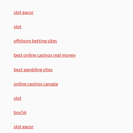
slot gacor
slot
offshore betting sites
best online casinos real money
best gambling sites
online casinos canada
slot
bos56
slot gacor