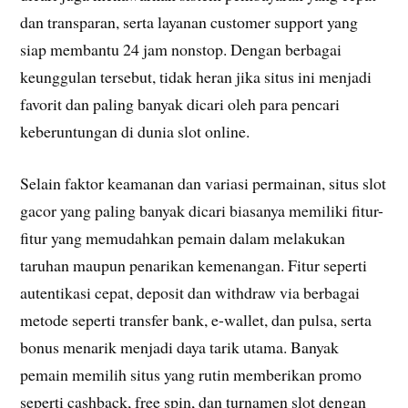
dan transparan, serta layanan customer support yang
siap membantu 24 jam nonstop. Dengan berbagai
keunggulan tersebut, tidak heran jika situs ini menjadi
favorit dan paling banyak dicari oleh para pencari
keberuntungan di dunia slot online.
Selain faktor keamanan dan variasi permainan, situs slot
gacor yang paling banyak dicari biasanya memiliki fitur-
fitur yang memudahkan pemain dalam melakukan
taruhan maupun penarikan kemenangan. Fitur seperti
autentikasi cepat, deposit dan withdraw via berbagai
metode seperti transfer bank, e-wallet, dan pulsa, serta
bonus menarik menjadi daya tarik utama. Banyak
pemain memilih situs yang rutin memberikan promo
seperti cashback, free spin, dan turnamen slot dengan