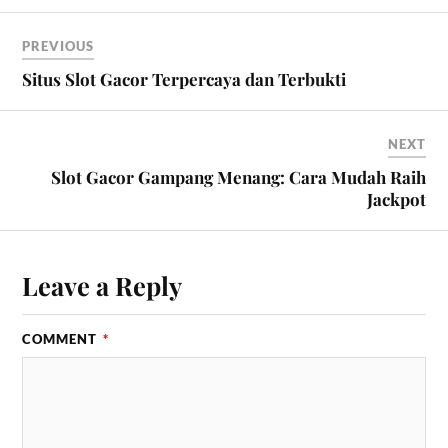
PREVIOUS
Situs Slot Gacor Terpercaya dan Terbukti
NEXT
Slot Gacor Gampang Menang: Cara Mudah Raih
Jackpot
Leave a Reply
COMMENT
*