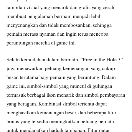
tampilan visual yang menarik dan grafis yang cerah
membuat pengalaman bermain menjadi lebih
menyenangkan dan tidak membosankan, sehingga
pemain merasa nyaman dan ingin terus mencoba
peruntungan mereka di game ini.
Selain kemudahan dalam bermain, “Free in the Hole 3”
juga menawarkan peluang kemenangan yang cukup
besar, terutama bagi pemain yang beruntung. Dalam
game ini, simbol-simbol yang muncul di gulungan
termasuk berbagai ikon menarik dan simbol pembayaran
yang beragam. Kombinasi simbol tertentu dapat
menghasilkan kemenangan besar, dan beberapa fitur
bonus yang tersedia meningkatkan peluang pemain
untuk mendapatkan hadiah tambahan. Fitur putar