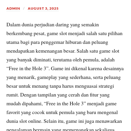
ADMIN
AUGUST 3, 2025
Dalam dunia perjudian daring yang semakin
berkembang pesat, game slot menjadi salah satu pilihan
utama bagi para penggemar hiburan dan peluang
mendapatkan kemenangan besar. Salah satu game slot
yang banyak diminati, terutama oleh pemula, adalah
“Free in the Hole 3”. Game ini dikenal karena desainnya
yang menarik, gameplay yang sederhana, serta peluang
besar untuk menang tanpa harus menguasai strategi
rumit. Dengan tampilan yang cerah dan fitur yang
mudah dipahami, “Free in the Hole 3” menjadi game
favorit yang cocok untuk pemula yang baru mengenal
dunia slot online. Selain itu, game ini juga menawarkan
pengalaman bermain yang menyenangkan sekaligus