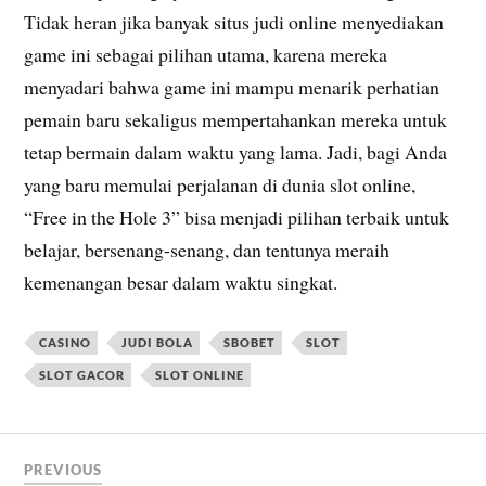
Tidak heran jika banyak situs judi online menyediakan
game ini sebagai pilihan utama, karena mereka
menyadari bahwa game ini mampu menarik perhatian
pemain baru sekaligus mempertahankan mereka untuk
tetap bermain dalam waktu yang lama. Jadi, bagi Anda
yang baru memulai perjalanan di dunia slot online,
“Free in the Hole 3” bisa menjadi pilihan terbaik untuk
belajar, bersenang-senang, dan tentunya meraih
kemenangan besar dalam waktu singkat.
CASINO
JUDI BOLA
SBOBET
SLOT
SLOT GACOR
SLOT ONLINE
PREVIOUS