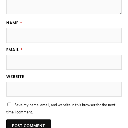
NAME
*
EMAIL
*
WEBSITE
Save my name, email, and website in this browser for the next
time I comment.