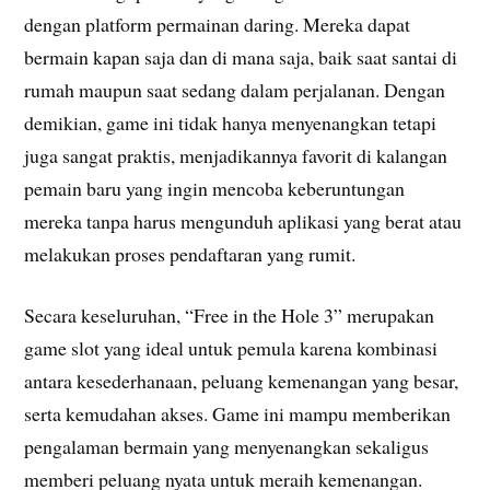
dengan platform permainan daring. Mereka dapat
bermain kapan saja dan di mana saja, baik saat santai di
rumah maupun saat sedang dalam perjalanan. Dengan
demikian, game ini tidak hanya menyenangkan tetapi
juga sangat praktis, menjadikannya favorit di kalangan
pemain baru yang ingin mencoba keberuntungan
mereka tanpa harus mengunduh aplikasi yang berat atau
melakukan proses pendaftaran yang rumit.
Secara keseluruhan, “Free in the Hole 3” merupakan
game slot yang ideal untuk pemula karena kombinasi
antara kesederhanaan, peluang kemenangan yang besar,
serta kemudahan akses. Game ini mampu memberikan
pengalaman bermain yang menyenangkan sekaligus
memberi peluang nyata untuk meraih kemenangan.