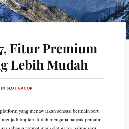
77, Fitur Premium
g Lebih Mudah
IN
SLOT GACOR
 platform yang menawarkan sensasi bermain seru
u menjadi impian. Itulah mengapa banyak pemain
 luas sebagai tempat main slot gacor paling seru