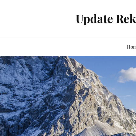
Update Rek
Ho