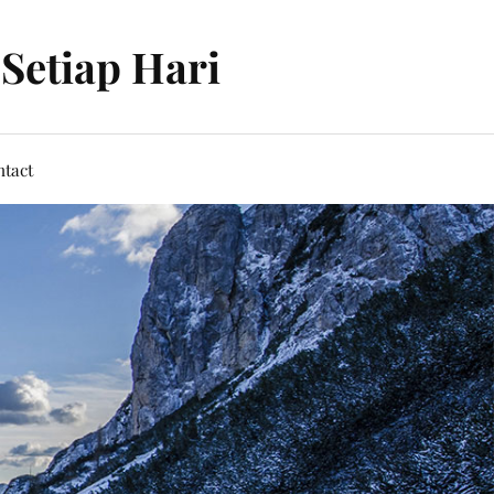
Setiap Hari
tact