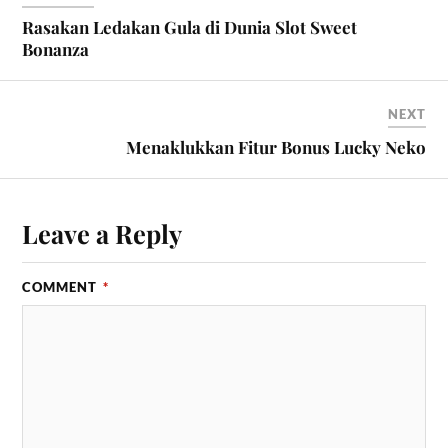
Rasakan Ledakan Gula di Dunia Slot Sweet
Bonanza
NEXT
Menaklukkan Fitur Bonus Lucky Neko
Leave a Reply
COMMENT
*