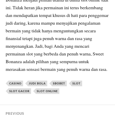
ini. Tidak heran jika permainan ini terus berkembang
dan mendapatkan tempat khusus di hati para penggemar
judi daring, karena mampu menyajikan pengalaman
bermain yang tidak hanya menguntungkan secara
finansial tetapi juga penuh warna dan rasa yang
menyenangkan. Jadi, bagi Anda yang mencari
permainan slot yang berbeda dan penuh warna, Sweet
Bonanza adalah pilihan yang sempurna untuk
merasakan sensasi bermain yang penuh warna dan rasa.
CASINO
JUDI BOLA
SBOBET
SLOT
SLOT GACOR
SLOT ONLINE
PREVIOUS