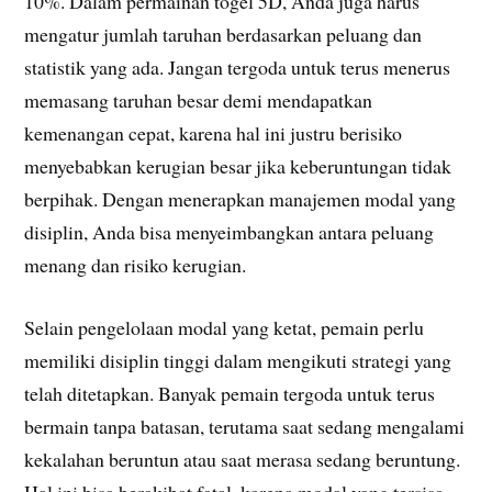
10%. Dalam permainan togel 5D, Anda juga harus
mengatur jumlah taruhan berdasarkan peluang dan
statistik yang ada. Jangan tergoda untuk terus menerus
memasang taruhan besar demi mendapatkan
kemenangan cepat, karena hal ini justru berisiko
menyebabkan kerugian besar jika keberuntungan tidak
berpihak. Dengan menerapkan manajemen modal yang
disiplin, Anda bisa menyeimbangkan antara peluang
menang dan risiko kerugian.
Selain pengelolaan modal yang ketat, pemain perlu
memiliki disiplin tinggi dalam mengikuti strategi yang
telah ditetapkan. Banyak pemain tergoda untuk terus
bermain tanpa batasan, terutama saat sedang mengalami
kekalahan beruntun atau saat merasa sedang beruntung.
Hal ini bisa berakibat fatal, karena modal yang tersisa