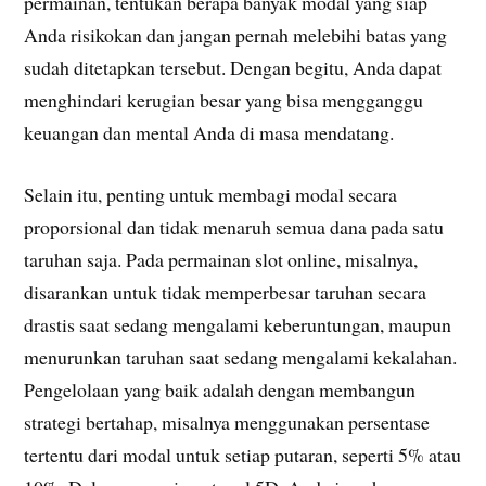
permainan, tentukan berapa banyak modal yang siap
Anda risikokan dan jangan pernah melebihi batas yang
sudah ditetapkan tersebut. Dengan begitu, Anda dapat
menghindari kerugian besar yang bisa mengganggu
keuangan dan mental Anda di masa mendatang.
Selain itu, penting untuk membagi modal secara
proporsional dan tidak menaruh semua dana pada satu
taruhan saja. Pada permainan slot online, misalnya,
disarankan untuk tidak memperbesar taruhan secara
drastis saat sedang mengalami keberuntungan, maupun
menurunkan taruhan saat sedang mengalami kekalahan.
Pengelolaan yang baik adalah dengan membangun
strategi bertahap, misalnya menggunakan persentase
tertentu dari modal untuk setiap putaran, seperti 5% atau