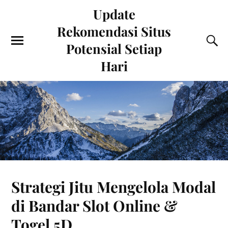
Update
Rekomendasi Situs
Potensial Setiap
Hari
Strategi Jitu Mengelola Modal
di Bandar Slot Online &
Togel 5D