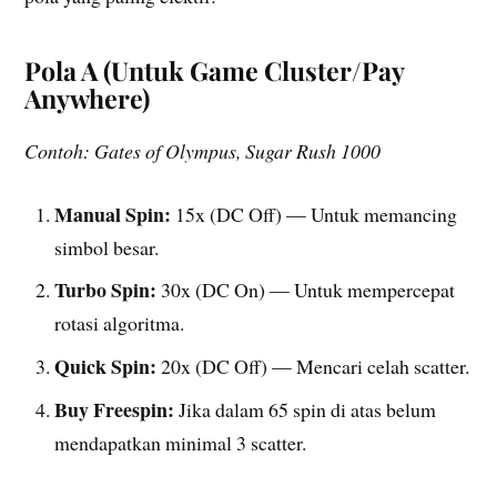
Pola A (Untuk Game Cluster/Pay
Anywhere)
Contoh: Gates of Olympus, Sugar Rush 1000
Manual Spin:
15x (DC Off) — Untuk memancing
simbol besar.
Turbo Spin:
30x (DC On) — Untuk mempercepat
rotasi algoritma.
Quick Spin:
20x (DC Off) — Mencari celah scatter.
Buy Freespin:
Jika dalam 65 spin di atas belum
mendapatkan minimal 3 scatter.