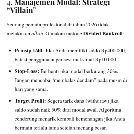
4. Manajemen Modal: Strategi
“Villain”
Seorang pemain profesional di tahun 2026 tidak
Divided Bankroll
melakukan
all-in
. Gunakan metode
:
Prinsip 1/40:
Jika Anda memiliki saldo Rp400.000,
batasi penggunaan per sesi maksimal Rp10.000.
Stop-Loss:
Berhenti jika modal berkurang 30%.
Jangan mencoba “membalas dendam” pada mesin di
hari yang sama.
Target Profit:
Segera tarik dana (withdraw) jika
saldo sudah naik 50% dari modal awal. Algoritma
cenderung menarik kembali kemenangan jika Anda
bermain terlalu lama setelah menang besar.