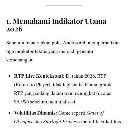
1. Memahami Indikator Utama
2026
Sebelum menerapkan pola, Anda wajib memperhatikan
tiga indikator teknis yang menjadi penentu
kemenangan:
RTP Live Kontekstual:
Di tahun 2026, RTP
(Return to Player) tidak lagi statis. Pantau grafik
RTP yang sedang dalam tren meningkat (di atas
96,5%) sebelum memulai sesi.
Volatilitas Dinamis:
Game seperti
Gates of
Olympus
atau
Starlight Princess
memiliki volatilitas