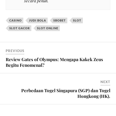
secara penuh.
CASINO
JUDI BOLA
SBOBET
SLOT
SLOT GACOR
SLOT ONLINE
PREVIOUS
Review Gates of Olympus: Mengapa Kakek Zeus
Begitu Fenomenal?
NEXT
Perbedaan Togel Singapura (SGP) dan Togel
Hongkong (HK).