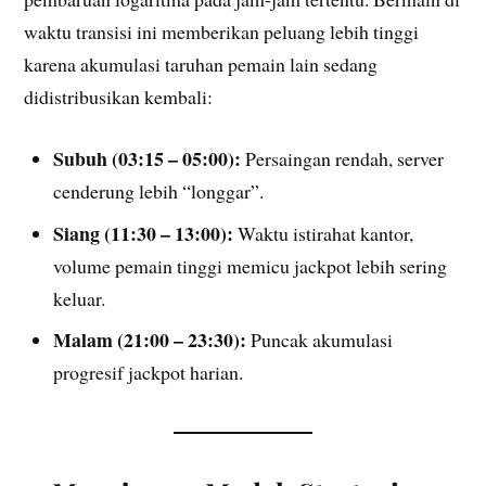
waktu transisi ini memberikan peluang lebih tinggi
karena akumulasi taruhan pemain lain sedang
didistribusikan kembali:
Subuh (03:15 – 05:00):
Persaingan rendah, server
cenderung lebih “longgar”.
Siang (11:30 – 13:00):
Waktu istirahat kantor,
volume pemain tinggi memicu jackpot lebih sering
keluar.
Malam (21:00 – 23:30):
Puncak akumulasi
progresif jackpot harian.