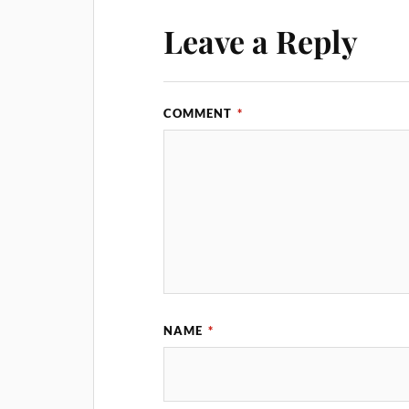
Leave a Reply
COMMENT
*
NAME
*