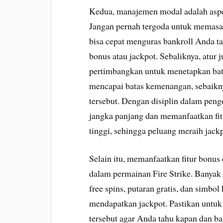
Kedua, manajemen modal adalah aspe
Jangan pernah tergoda untuk memasang
bisa cepat menguras bankroll Anda t
bonus atau jackpot. Sebaliknya, atur
pertimbangkan untuk menetapkan bat
mencapai batas kemenangan, sebaik
tersebut. Dengan disiplin dalam peng
jangka panjang dan memanfaatkan fitu
tinggi, sehingga peluang meraih jack
Selain itu, memanfaatkan fitur bonus 
dalam permainan Fire Strike. Banyak
free spins, putaran gratis, dan simb
mendapatkan jackpot. Pastikan untuk 
tersebut agar Anda tahu kapan dan b