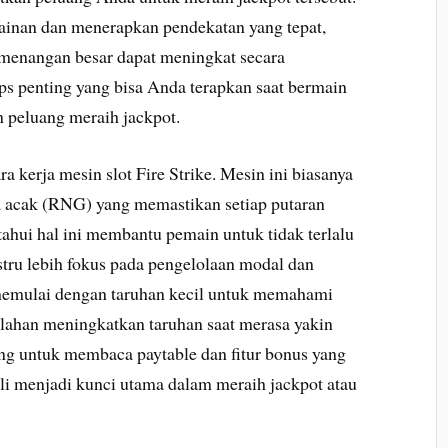
nan dan menerapkan pendekatan yang tepat,
menangan besar dapat meningkat secara
ips penting yang bisa Anda terapkan saat bermain
n peluang meraih jackpot.
 kerja mesin slot Fire Strike. Mesin ini biasanya
 acak (RNG) yang memastikan setiap putaran
ahui hal ini membantu pemain untuk tidak terlalu
ustru lebih fokus pada pengelolaan modal dan
 memulai dengan taruhan kecil untuk memahami
lahan meningkatkan taruhan saat merasa yakin
ting untuk membaca paytable dan fitur bonus yang
gkali menjadi kunci utama dalam meraih jackpot atau