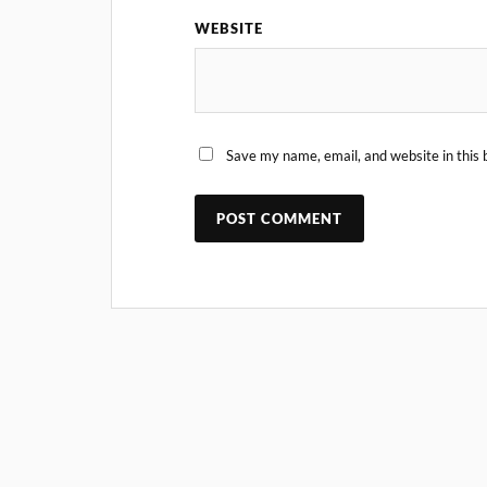
WEBSITE
Save my name, email, and website in this 