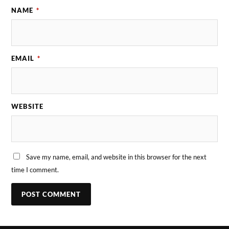
NAME
*
EMAIL
*
WEBSITE
Save my name, email, and website in this browser for the next
time I comment.