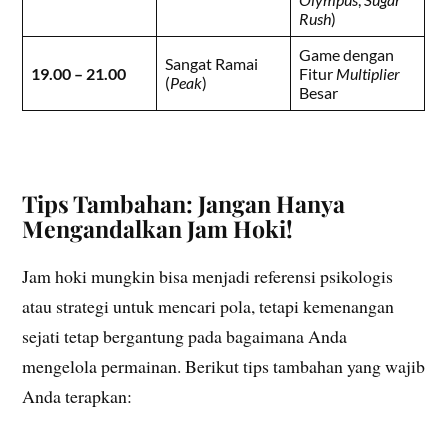
Rush
)
Game dengan
Sangat Ramai
19.00 – 21.00
Fitur
Multiplier
(
Peak
)
Besar
Tips Tambahan: Jangan Hanya
Mengandalkan Jam Hoki!
Jam hoki mungkin bisa menjadi referensi psikologis
atau strategi untuk mencari pola, tetapi kemenangan
sejati tetap bergantung pada bagaimana Anda
mengelola permainan. Berikut tips tambahan yang wajib
Anda terapkan: