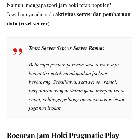
Namun, mengapa teori jam hoki tetap populer?
aktivitas server dan pembaruan
Jawabannya ada pada
data (reset server)
.
Teori Server Sepi vs Server Ramai:
Beberapa pemain percaya saat server sepi,
kompetisi untuk mendapatkan
jackpot
berkurang. Sebaliknya, saat server ramai,
perputaran uang di dalam game menjadi lebih
cepat, sehingga peluang turunnya bonus besar
juga meningkat.
Bocoran Jam Hoki Pragmatic Play