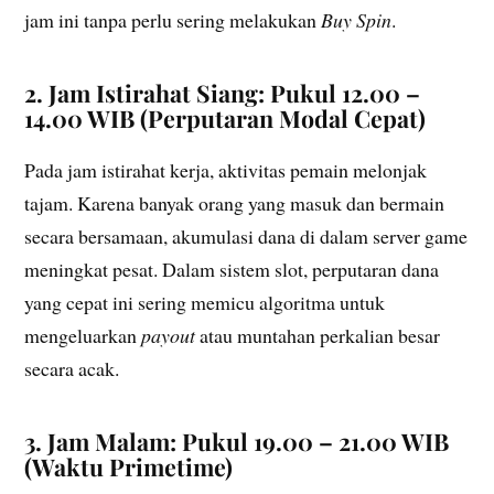
jam ini tanpa perlu sering melakukan
Buy Spin
.
2. Jam Istirahat Siang: Pukul 12.00 –
14.00 WIB (Perputaran Modal Cepat)
Pada jam istirahat kerja, aktivitas pemain melonjak
tajam. Karena banyak orang yang masuk dan bermain
secara bersamaan, akumulasi dana di dalam server game
meningkat pesat. Dalam sistem slot, perputaran dana
yang cepat ini sering memicu algoritma untuk
mengeluarkan
payout
atau muntahan perkalian besar
secara acak.
3. Jam Malam: Pukul 19.00 – 21.00 WIB
(Waktu Primetime)