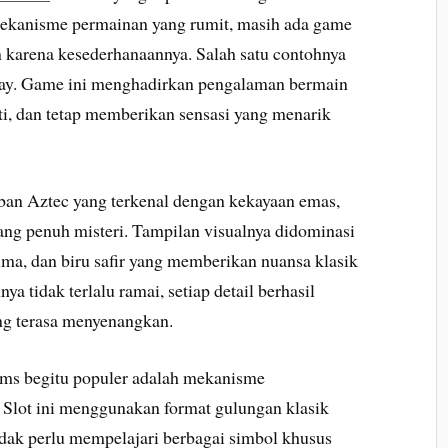
mekanisme permainan yang rumit, masih ada game
 karena kesederhanaannya. Salah satu contohnya
lay. Game ini menghadirkan pengalaman bermain
i, dan tetap memberikan sensasi yang menarik
n Aztec yang terkenal dengan kekayaan emas,
yang penuh misteri. Tampilan visualnya didominasi
ma, dan biru safir yang memberikan nuansa klasik
a tidak terlalu ramai, setiap detail berhasil
ng terasa menyenangkan.
ms begitu populer adalah mekanisme
 Slot ini menggunakan format gulungan klasik
tidak perlu mempelajari berbagai simbol khusus