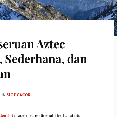
seruan Aztec
, Sederhana, dan
an
IN
SLOT GACOR
denslot
modern yang dipenuhi berbagai fitur