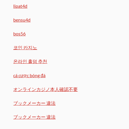
lipat4d
bensu4d
bos56
코인 카지노
온라인 홀덤 추천
cá cược bóng đá
オンラインカジノ本人確認不要
ブックメーカー 違法
ブックメーカー 違法